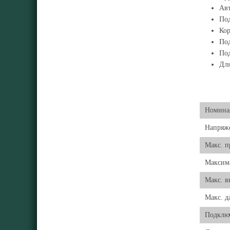
Авт
Под
Кор
Под
Под
Для
Номинал
Напряже
Макс. п
Максима
Макс. в
Макс. д
Подклю