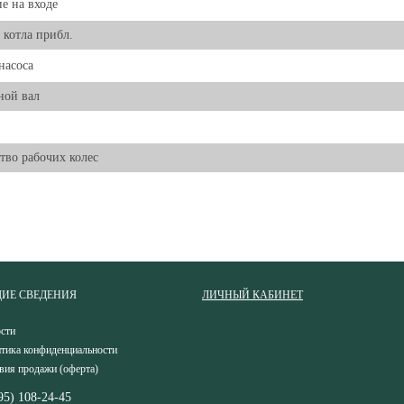
е на входе
 котла прибл.
насоса
ной вал
тво рабочих колес
ИЕ СВЕДЕНИЯ
ЛИЧНЫЙ КАБИНЕТ
сти
тика конфиденциальности
вия продажи (оферта)
95) 108-24-45