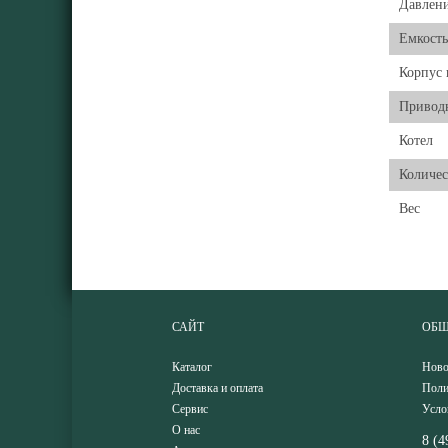
Давлени
Емкость
Корпус 
Привод
Котел
Количес
Вес
САЙТ
ОБЩ
Каталог
Ново
Доставка и оплата
Поли
Сервис
Усло
О нас
8 (4