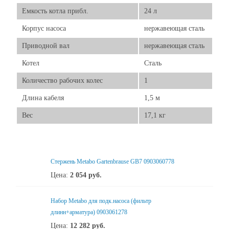
Емкость котла прибл.
24 л
Корпус насоса
нержавеющая сталь
Приводной вал
нержавеющая сталь
Котел
Сталь
Количество рабочих колес
1
Длина кабеля
1,5 м
Вес
17,1 кг
Стержень Metabo Gartenbrause GB7 0903060778
Цена:
2 054
руб.
Набор Metabo для подк.насоса (фильтр
длинн+арматура) 0903061278
Цена:
12 282
руб.