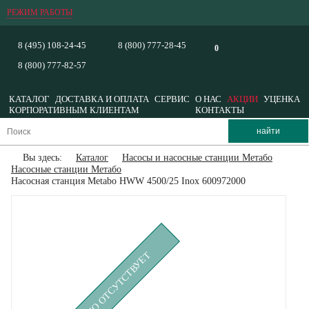
РЕЖИМ РАБОТЫ
8 (495) 108-24-45
8 (800) 777-28-45
0
8 (800) 777-82-57
КАТАЛОГ
ДОСТАВКА И ОПЛАТА
СЕРВИС
О НАС
АКЦИИ
УЦЕНКА
КОРПОРАТИВНЫМ КЛИЕНТАМ
КОНТАКТЫ
Вы здесь:
Каталог
Насосы и насосные станции Метабо
Насосные станции Метабо
Насосная станция Metabo HWW 4500/25 Inox 600972000
ВРЕМЕННО ОТСУТСТВУЕТ