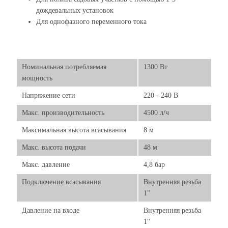
дождевальных установок
Для однофазного переменного тока
Номинальная потребляемая
1300 Вт
мощность
Напряжение сети
220 - 240 В
Макс. производительность
4500 л/ч
Максимальная высота всасывания
8 м
Макс. высота подачи
48 м
Макс. давление
4,8 бар
Подключение всасывания
Внутренняя резьба
1"
Давление на входе
Внутренняя резьба
1"