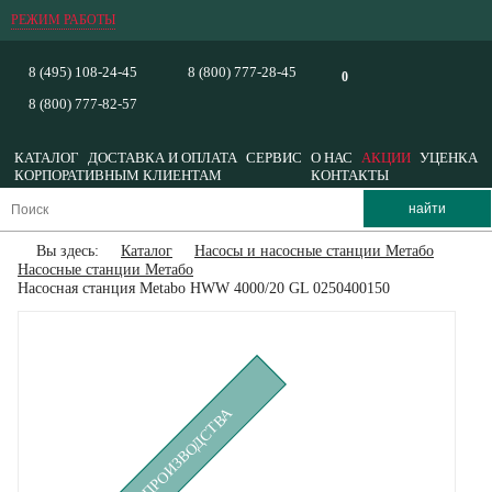
РЕЖИМ РАБОТЫ
8 (495) 108-24-45
8 (800) 777-28-45
0
8 (800) 777-82-57
КАТАЛОГ
ДОСТАВКА И ОПЛАТА
СЕРВИС
О НАС
АКЦИИ
УЦЕНКА
КОРПОРАТИВНЫМ КЛИЕНТАМ
КОНТАКТЫ
Вы здесь:
Каталог
Насосы и насосные станции Метабо
Насосные станции Метабо
Насосная станция Metabo HWW 4000/20 GL 0250400150
СНЯТ С ПРОИЗВОДСТВА