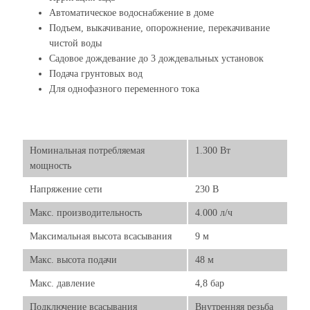
Автоматическое водоснабжение в доме
Подъем, выкачивание, опорожнение, перекачивание
чистой воды
Садовое дождевание до 3 дождевальных установок
Подача грунтовых вод
Для однофазного переменного тока
Номинальная потребляемая
1.300 Вт
мощность
Напряжение сети
230 В
Макс. производительность
4.000 л/ч
Максимальная высота всасывания
9 м
Макс. высота подачи
48 м
Макс. давление
4,8 бар
Подключение всасывания
Внутренняя резьба