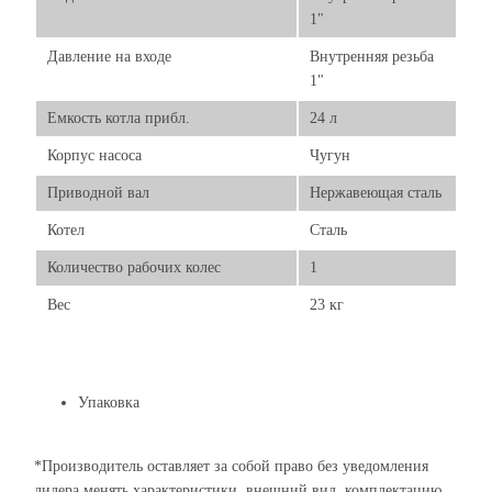
1"
Давление на входе
Внутренняя резьба
1"
Емкость котла прибл.
24 л
Корпус насоса
Чугун
Приводной вал
Нержавеющая сталь
Котел
Сталь
Количество рабочих колес
1
Вес
23 кг
Упаковка
*Производитель оставляет за собой право без уведомления
дилера менять характеристики, внешний вид, комплектацию