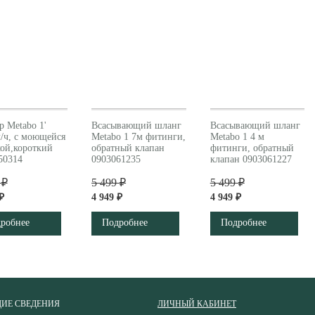
р Metabo 1'
Всасывающий шланг
Всасывающий шланг
л/ч, с моющейся
Metabo 1 7м фитинги,
Metabo 1 4 м
кой,короткий
обратный клапан
фитинги, обратный
50314
0903061235
клапан 0903061227
 ₽
5 499 ₽
5 499 ₽
₽
4 949 ₽
4 949 ₽
робнее
Подробнее
Подробнее
ИЕ СВЕДЕНИЯ
ЛИЧНЫЙ КАБИНЕТ