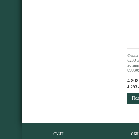
Фильт
6200 
встав
09030
4 808
4 293 
Под
САЙТ
ОБЩ