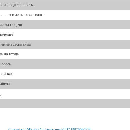
роизводительность
льная высота всасывания
ысота подачи
авление
чение всасывания
е на входе
насоса
ной вал
абеля
д
Стержень Metabo Gartenbrause GB7 0903060778