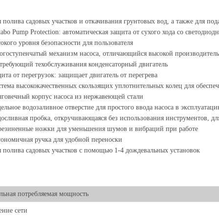
 полива садовых участков и откачивания грунтовых вод, а также для под
abo Pump Protection: автоматическая защита от сухого хода со светодио
окого уровня безопасности для пользователя
гоступенчатый механизм насоса, отличающийся высокой производитель
требующий техобслуживания конденсаторный двигатель
ита от перегрузок: защищает двигатель от перегрева
тема высококачественных скользящих уплотнительных колец для обеспе
говечный корпус насоса из нержавеющей стали
ельное водозаливное отверстие для простого ввода насоса в эксплуатац
осливная пробка, откручивающаяся без использования инструментов, дл
резиненные ножки для уменьшения шумов и вибраций при работе
ономичная ручка для удобной переноски
 полива садовых участков с помощью 1-4 дождевальных установок
ьная потребляемая мощность
ние сети