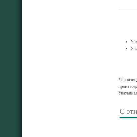
Упл
Упа
*Производ
производс
Указанна
С эт