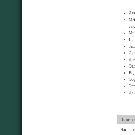
Для
Met
выс
Мно
Не 
Защ
Сис
Дол
Отд
Вод
Об
Эрг
Для
Номинал
Напряже