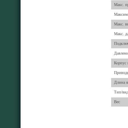
Макс. п
Максима
Макс. в
Макс. д
Подклю
Давлени
Корпус 
Привод
Длина к
Тип/ви
Вес