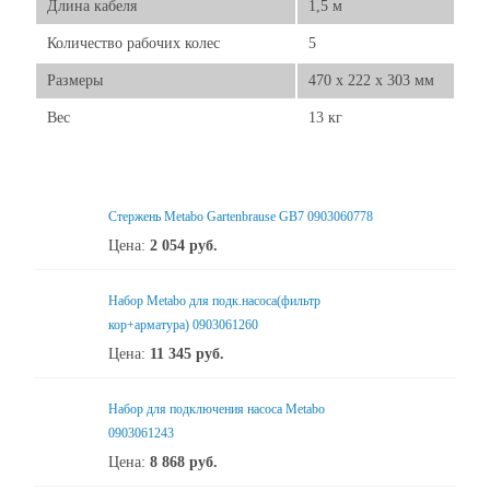
Длина кабеля
1,5 м
Количество рабочих колес
5
Размеры
470 x 222 x 303 мм
Вес
13 кг
Стержень Metabo Gartenbrause GB7 0903060778
Цена:
2 054
руб.
Набор Metabo для подк.насоса(фильтр
кор+арматура) 0903061260
Цена:
11 345
руб.
Набор для подключения насоса Metabo
0903061243
Цена:
8 868
руб.