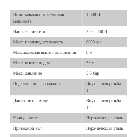
Номинальная потребляемая
1.300 Вт
мощность
Напряжение сети
220 - 240 В
Макс. производительность
6000 л/ч
Максимальная высота всасывания
8 м
Макс. высота подачи
55 м
Макс. давление
5,5 бар
Подключение всасывания
Внутренняя резьба
1"
Давление на входе
Внутренняя резьба
1"
Корпус насоса
Нержавеющая сталь
Приводной вал
Нержавеющая сталь