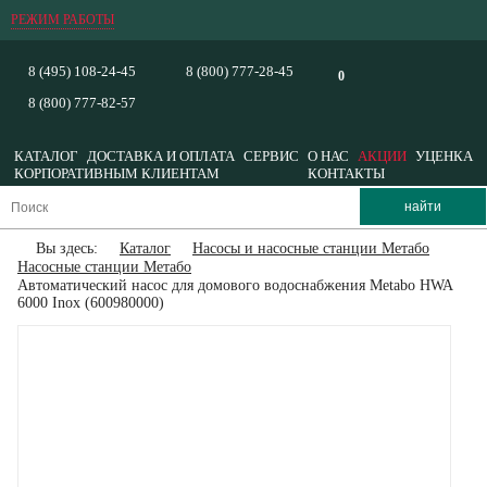
РЕЖИМ РАБОТЫ
8 (495) 108-24-45
8 (800) 777-28-45
0
8 (800) 777-82-57
КАТАЛОГ
ДОСТАВКА И ОПЛАТА
СЕРВИС
О НАС
АКЦИИ
УЦЕНКА
КОРПОРАТИВНЫМ КЛИЕНТАМ
КОНТАКТЫ
Вы здесь:
Каталог
Насосы и насосные станции Метабо
Насосные станции Метабо
Автоматический насос для домового водоснабжения Metabo HWA
6000 Inox (600980000)