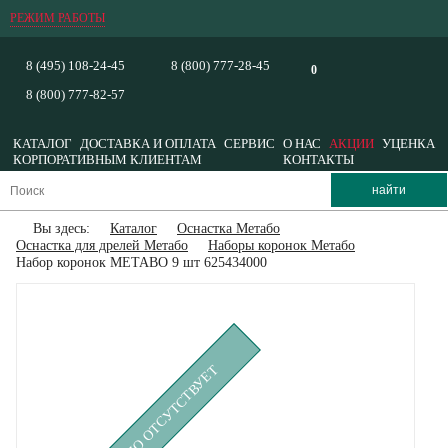
РЕЖИМ РАБОТЫ
8 (495) 108-24-45
8 (800) 777-28-45
0
8 (800) 777-82-57
КАТАЛОГ
ДОСТАВКА И ОПЛАТА
СЕРВИС
О НАС
АКЦИИ
УЦЕНКА
КОРПОРАТИВНЫМ КЛИЕНТАМ
КОНТАКТЫ
Вы здесь:
Каталог
Оснастка Метабо
Оснастка для дрелей Метабо
Наборы коронок Метабо
Набор коронок METABO 9 шт 625434000
ВРЕМЕННО ОТСУТСТВУЕТ