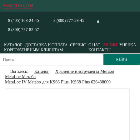
РЕЖИМ РАБОТЫ
8 (495) 108-24-45
8 (800) 777-28-45
0
8 (800) 777-82-57
КАТАЛОГ
ДОСТАВКА И ОПЛАТА
СЕРВИС
О НАС
АКЦИИ
УЦЕНКА
КОРПОРАТИВНЫМ КЛИЕНТАМ
КОНТАКТЫ
Вы здесь:
Каталог
Хранение инструмента Метабо
MetaLoc Метабо
MetaLoc IV Metabo для KS66 Plus, KS68 Plus 626438000