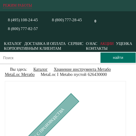
РЕЖИМ РАБОТЫ
8 (495) 108-24-45
8 (800) 777-28-45
0
8 (800) 777-82-57
КАТАЛОГ
ДОСТАВКА И ОПЛАТА
СЕРВИС
О НАС
АКЦИИ
УЦЕНКА
КОРПОРАТИВНЫМ КЛИЕНТАМ
КОНТАКТЫ
Вы здесь:
Каталог
Хранение инструмента Метабо
MetaLoc Метабо
MetaLoc I Metabo пустой 626430000
СНЯТ С ПРОИЗВОДСТВА