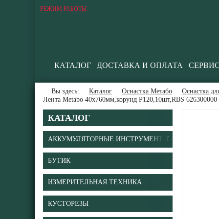
РЕЖИМ РАБОТЫ
КАТАЛОГ
ДОСТАВКА И ОПЛАТА
СЕРВИ
Вы здесь:
Каталог
Оснастка Метабо
Оснастка дл
Лента Metabo 40x760мм,корунд P120,10шт,RBS 626300000
КАТАЛОГ
АККУМУЛЯТОРНЫЕ ИНСТРУМЕНТЫ
БУТИК
ИЗМЕРИТЕЛЬНАЯ ТЕХНИКА
КУСТОРЕЗЫ