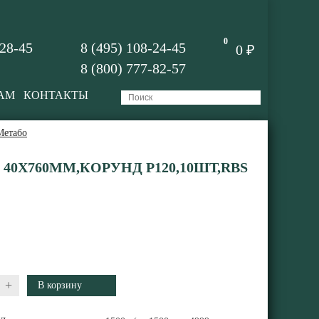
0
-28-45
8 (495) 108-24-45
0 ₽
8 (800) 777-82-57
АМ
КОНТАКТЫ
Метабо
40X760ММ,КОРУНД P120,10ШТ,RBS
+