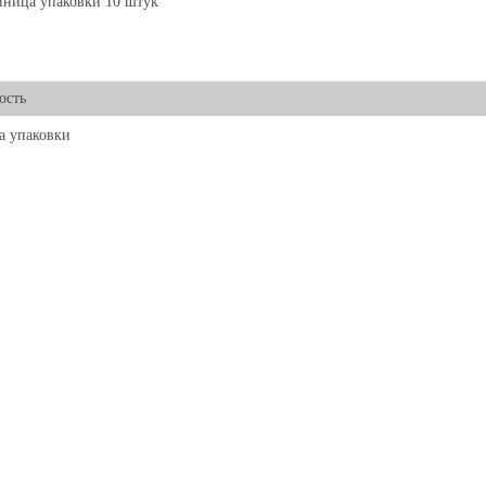
ница упаковки 10 штук
ость
а упаковки