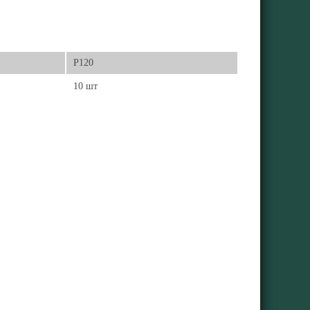
Р120
10 шт