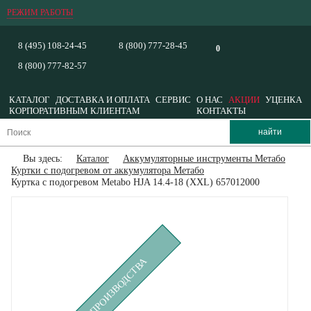
РЕЖИМ РАБОТЫ
8 (495) 108-24-45
8 (800) 777-28-45
0
8 (800) 777-82-57
КАТАЛОГ
ДОСТАВКА И ОПЛАТА
СЕРВИС
О НАС
АКЦИИ
УЦЕНКА
КОРПОРАТИВНЫМ КЛИЕНТАМ
КОНТАКТЫ
Вы здесь:
Каталог
Аккумуляторные инструменты Метабо
Куртки с подогревом от аккумулятора Метабо
Куртка с подогревом Metabo HJA 14.4-18 (XXL) 657012000
СНЯТ С ПРОИЗВОДСТВА