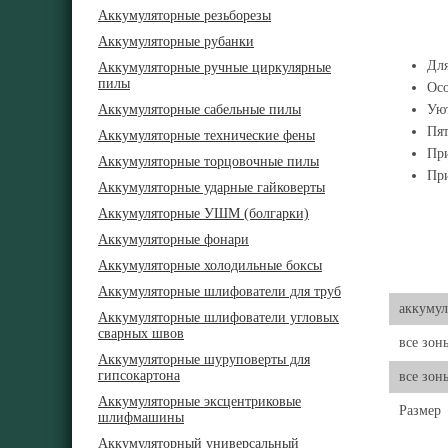
Аккумуляторные резьборезы
Аккумуляторные рубанки
Для
Аккумуляторные ручные циркулярные
пилы
Осо
Аккумуляторные сабельные пилы
Уют
Пят
Аккумуляторные технические фены
При
Аккумуляторные торцовочные пилы
При
Аккумуляторные ударные гайковерты
Аккумуляторные УШМ (болгарки)
Аккумуляторные фонари
Аккумуляторные холодильные боксы
Аккумуляторные шлифователи для труб
аккумул
Аккумуляторные шлифователи угловых
сварных швов
все зон
Аккумуляторные шуруповерты для
гипсокартона
все зон
Аккумуляторные эксцентриковые
Размер
шлифмашины
Аккумуляторный универсальный