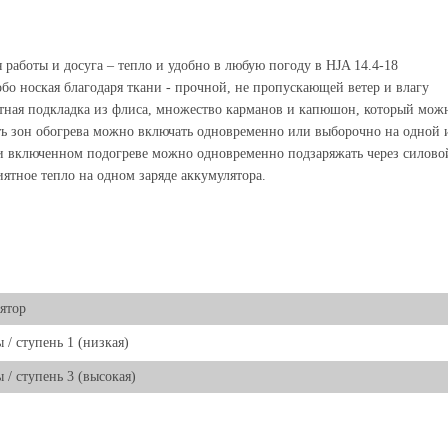
 работы и досуга – тепло и удобно в любую погоду в HJA 14.4-18
бо ноская благодаря ткани - прочной, не пропускающей ветер и влагу
ная подкладка из флиса, множество карманов и капюшон, который можн
ь зон обогрева можно включать одновременно или выборочно на одной 
 включенном подогреве можно одновременно подзаряжать через силово
ятное тепло на одном заряде аккумулятора.
ятор
ы / ступень 1 (низкая)
ы / ступень 3 (высокая)