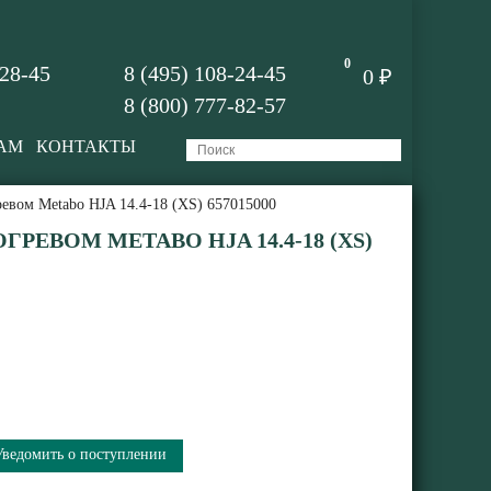
0
-28-45
8 (495) 108-24-45
0 ₽
8 (800) 777-82-57
АМ
КОНТАКТЫ
ревом Metabo HJA 14.4-18 (XS) 657015000
ГРЕВОМ METABO HJA 14.4-18 (XS)
Уведомить о поступлении