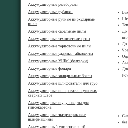
Аккумуляторные резьборезы
Аккумуляторные рубанки
Выс
Шес
Аккумуляторные ручные циркулярные
пилы
Теп
Аккумуляторные сабельные пилы
До 
все
Аккумуляторные технические фены
До 
Аккумуляторные торцовочные пилы
Чре
Аккумуляторные ударные гайковерты
Оди
Аккумуляторные УШМ (болгарки)
Акк
Аккумуляторные фонари
Для
Pow
Аккумуляторные холодильные боксы
Аккумуляторные шлифователи для труб
Аккумуляторные шлифователи угловых
сварных швов
Аккумуляторные шуруповерты для
гипсокартона
Аккумуляторные эксцентриковые
Сил
шлифмашины
без
Аккумуляторный универсальный