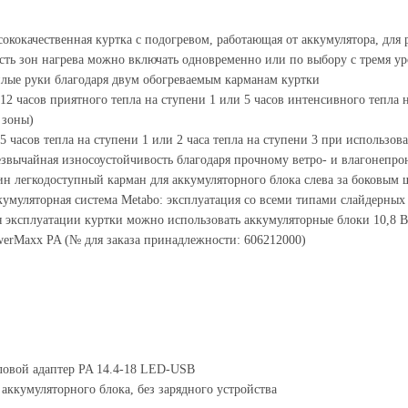
ококачественная куртка с подогревом, работающая от аккумулятора, для 
ть зон нагрева можно включать одновременно или по выбору с тремя у
лые руки благодаря двум обогреваемым карманам куртки
12 часов приятного тепла на ступени 1 или 5 часов интенсивного тепла на
 зоны)
5 часов тепла на ступени 1 или 2 часа тепла на ступени 3 при использов
звычайная износоустойчивость благодаря прочному ветро- и влагонепр
н легкодоступный карман для аккумуляторного блока слева за боковым
умуляторная система Metabo: эксплуатация со всеми типами слайдерных 
 эксплуатации куртки можно использовать аккумуляторные блоки 10,8 В
erMaxx PA (№ для заказа принадлежности: 606212000)
овой адаптер PA 14.4-18 LED-USB
 аккумуляторного блока, без зарядного устройства