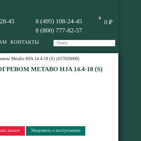
0
-28-45
8 (495) 108-24-45
0 ₽
8 (800) 777-82-57
АМ
КОНТАКТЫ
ревом Metabo HJA 14.4-18 (S) (657026000)
ГРЕВОМ METABO HJA 14.4-18 (S)
ать аналог
Уведомить о поступлении