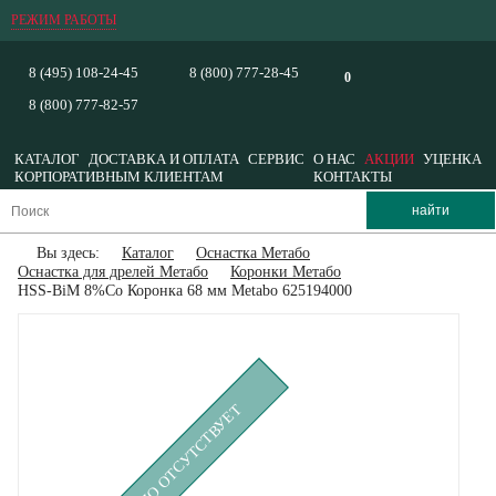
РЕЖИМ РАБОТЫ
8 (495) 108-24-45
8 (800) 777-28-45
0
8 (800) 777-82-57
КАТАЛОГ
ДОСТАВКА И ОПЛАТА
СЕРВИС
О НАС
АКЦИИ
УЦЕНКА
КОРПОРАТИВНЫМ КЛИЕНТАМ
КОНТАКТЫ
Вы здесь:
Каталог
Оснастка Метабо
Оснастка для дрелей Метабо
Коронки Метабо
HSS-BiM 8%Co Коронка 68 мм Metabo 625194000
ВРЕМЕННО ОТСУТСТВУЕТ