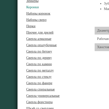
Зенкеры
Зуб
Коронки
Мак
Наборы коронок
Наборы сверл
Перки
Диамет
Прочее для дрелей
Сверла алмазные
Рабочая
Сверла опалубочные
Хвосто
Сверла по бетону
Сверла по дереву
Сверла по камню
Сверла по металлу
Сверла по стеклу
Сверла по фанере
Сверла спиральные
Сверла универсальные
Сверла форстнера
Шкаф со сверлами