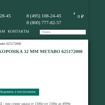
0
-28-45
8 (495) 108-24-45
0 ₽
8 (800) 777-82-57
АМ
КОНТАКТЫ
abo 625172000
КОРОНКА 32 ММ METABO 625172000
Уведомить о поступлении
 - при сумме заказа от 1500р (от 1500р до 4999р