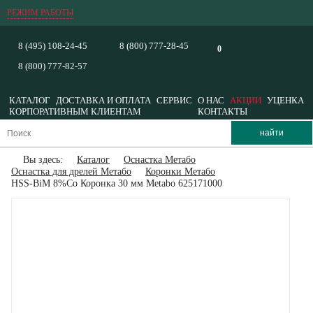
РЕЖИМ РАБОТЫ
8 (495) 108-24-45
8 (800) 777-28-45
0
8 (800) 777-82-57
КАТАЛОГ
ДОСТАВКА И ОПЛАТА
СЕРВИС
О НАС
АКЦИИ
УЦЕНКА
КОРПОРАТИВНЫМ КЛИЕНТАМ
КОНТАКТЫ
Вы здесь:
Каталог
Оснастка Метабо
Оснастка для дрелей Метабо
Коронки Метабо
HSS-BiM 8%Co Коронка 30 мм Metabo 625171000