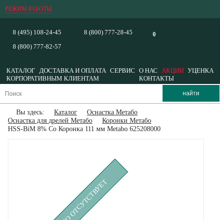
РЕЖИМ РАБОТЫ
8 (495) 108-24-45
8 (800) 777-28-45
0
8 (800) 777-82-57
КАТАЛОГ
ДОСТАВКА И ОПЛАТА
СЕРВИС
О НАС
АКЦИИ
УЦЕНКА
КОРПОРАТИВНЫМ КЛИЕНТАМ
КОНТАКТЫ
Вы здесь:
Каталог
Оснастка Метабо
Оснастка для дрелей Метабо
Коронки Метабо
HSS-BiM 8% Co Коронка 111 мм Metabo 625208000
ВРЕМЕННО ОТСУТСТВУЕТ