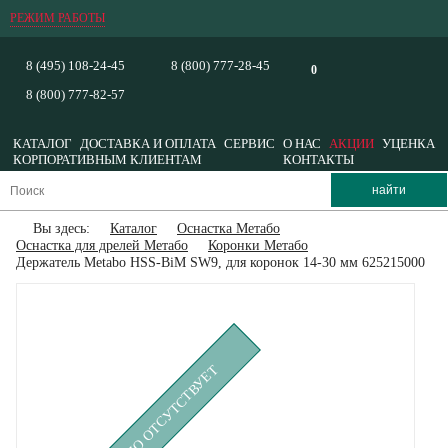
РЕЖИМ РАБОТЫ
8 (495) 108-24-45
8 (800) 777-28-45
0
8 (800) 777-82-57
КАТАЛОГ
ДОСТАВКА И ОПЛАТА
СЕРВИС
О НАС
АКЦИИ
УЦЕНКА
КОРПОРАТИВНЫМ КЛИЕНТАМ
КОНТАКТЫ
Вы здесь:
Каталог
Оснастка Метабо
Оснастка для дрелей Метабо
Коронки Метабо
Держатель Metabo HSS-BiM SW9, для коронок 14-30 мм 625215000
ВРЕМЕННО ОТСУТСТВУЕТ