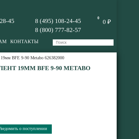
0
-28-45
8 (495) 108-24-45
0 ₽
8 (800) 777-82-57
АМ
КОНТАКТЫ
т 19мм BFE 9-90 Metabo 626382000
ЕНТ 19ММ BFE 9-90 METABO
Уведомить о поступлении