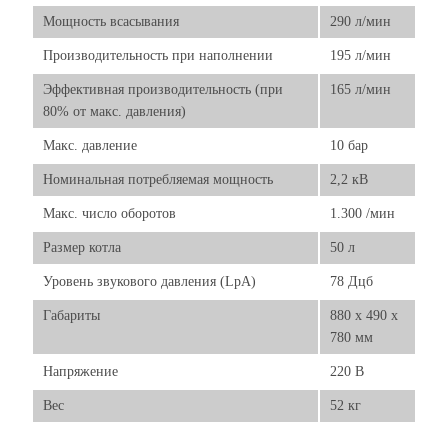
Мощность всасывания
290 л/мин
Производительность при наполнении
195 л/мин
Эффективная производительность (при
165 л/мин
80% от макс. давления)
Макс. давление
10 бар
Номинальная потребляемая мощность
2,2 кВ
Макс. число оборотов
1.300 /мин
Размер котла
50 л
Уровень звукового давления (LрА)
78 Дцб
Габариты
880 x 490 x
780 мм
Напряжение
220 В
Вес
52 кг