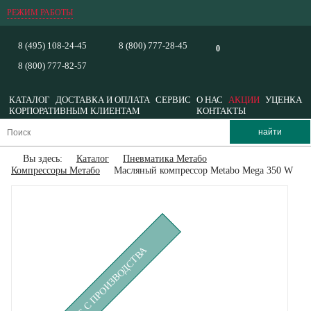
РЕЖИМ РАБОТЫ
8 (495) 108-24-45
8 (800) 777-28-45
0
8 (800) 777-82-57
КАТАЛОГ
ДОСТАВКА И ОПЛАТА
СЕРВИС
О НАС
АКЦИИ
УЦЕНКА
КОРПОРАТИВНЫМ КЛИЕНТАМ
КОНТАКТЫ
Вы здесь:
Каталог
Пневматика Метабо
Компрессоры Метабо
Масляный компрессор Metabo Mega 350 W
СНЯТ С ПРОИЗВОДСТВА