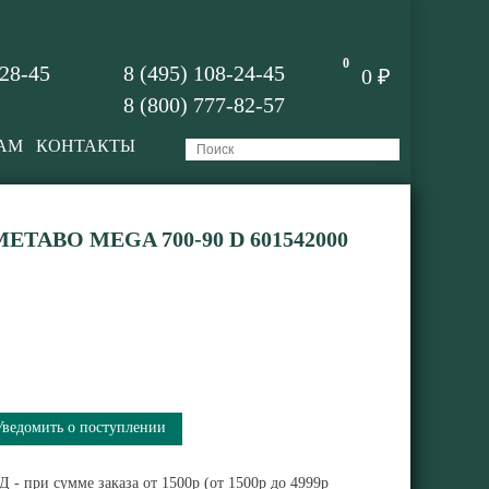
0
-28-45
8 (495) 108-24-45
0 ₽
8 (800) 777-82-57
АМ
КОНТАКТЫ
TABO MEGA 700-90 D 601542000
Уведомить о поступлении
 - при сумме заказа от 1500р (от 1500р до 4999р