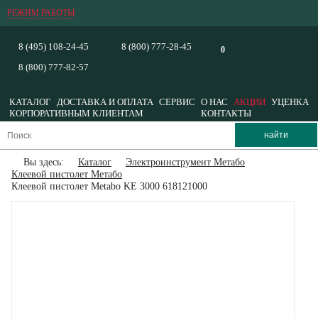
РЕЖИМ РАБОТЫ
8 (495) 108-24-45
8 (800) 777-28-45
0
8 (800) 777-82-57
КАТАЛОГ
ДОСТАВКА И ОПЛАТА
СЕРВИС
О НАС
АКЦИИ
УЦЕНКА
КОРПОРАТИВНЫМ КЛИЕНТАМ
КОНТАКТЫ
Вы здесь:
Каталог
Электроинструмент Метабо
Клеевой пистолет Метабо
Клеевой пистолет Metabo KE 3000 618121000