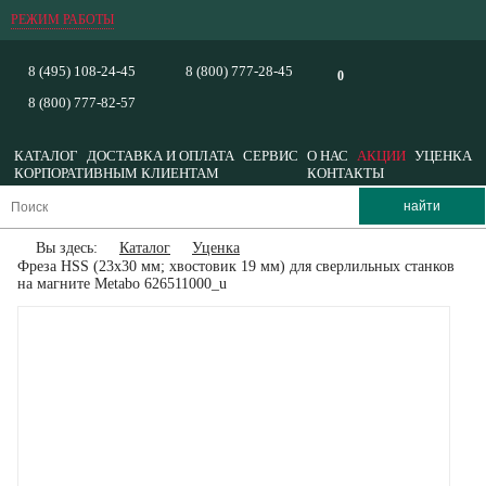
РЕЖИМ РАБОТЫ
8 (495) 108-24-45
8 (800) 777-28-45
0
8 (800) 777-82-57
КАТАЛОГ
ДОСТАВКА И ОПЛАТА
СЕРВИС
О НАС
АКЦИИ
УЦЕНКА
КОРПОРАТИВНЫМ КЛИЕНТАМ
КОНТАКТЫ
Вы здесь:
Каталог
Уценка
Фреза HSS (23x30 мм; хвостовик 19 мм) для сверлильных станков
на магните Metabo 626511000_u