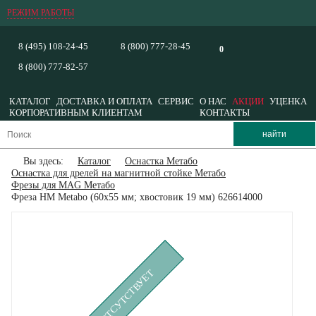
РЕЖИМ РАБОТЫ
8 (495) 108-24-45
8 (800) 777-28-45
0
8 (800) 777-82-57
КАТАЛОГ
ДОСТАВКА И ОПЛАТА
СЕРВИС
О НАС
АКЦИИ
УЦЕНКА
КОРПОРАТИВНЫМ КЛИЕНТАМ
КОНТАКТЫ
Вы здесь:
Каталог
Оснастка Метабо
Оснастка для дрелей на магнитной стойке Метабо
Фрезы для MAG Метабо
Фреза HM Metabo (60x55 мм; хвостовик 19 мм) 626614000