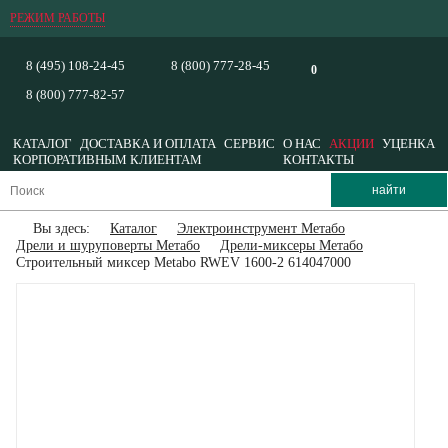
РЕЖИМ РАБОТЫ
8 (495) 108-24-45
8 (800) 777-28-45
0
8 (800) 777-82-57
КАТАЛОГ
ДОСТАВКА И ОПЛАТА
СЕРВИС
О НАС
АКЦИИ
УЦЕНКА
КОРПОРАТИВНЫМ КЛИЕНТАМ
КОНТАКТЫ
Вы здесь:
Каталог
Электроинструмент Метабо
Дрели и шуруповерты Метабо
Дрели-миксеры Метабо
Строительный миксер Metabo RWEV 1600-2 614047000