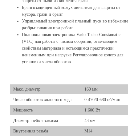
защиты от пыли и скопления грязи
Брызгозащищенный кожух двигателя для защиты от
мусора, грязи и брызг
Управляемый электроникой плавный пуск во избежание
разбрызгивания при работе
Полноволновая электроника Vario-Tacho-Constamatic
(VTC) для работы с числом оборотов, отвечающим
свойствам материала и остающимся практически
неизменным при нагрузке Регулировочное колесо для
установки числа оборотов
Макс. диаметр
160 мм
Число оборотов холостого хода
0-470/0-680 об/мин
Мощность
1.600 Вт
Диаметр шейки зажима
43 мм
Внутренняя резьба
М14