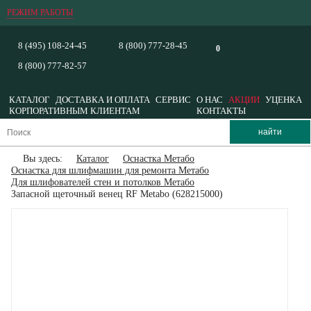
РЕЖИМ РАБОТЫ
8 (495) 108-24-45
8 (800) 777-28-45
0
8 (800) 777-82-57
КАТАЛОГ
ДОСТАВКА И ОПЛАТА
СЕРВИС
О НАС
АКЦИИ
УЦЕНКА
КОРПОРАТИВНЫМ КЛИЕНТАМ
КОНТАКТЫ
Вы здесь:
Каталог
Оснастка Метабо
Оснастка для шлифмашин для ремонта Метабо
Для шлифователей стен и потолков Метабо
Запасной щеточный венец RF Metabo (628215000)