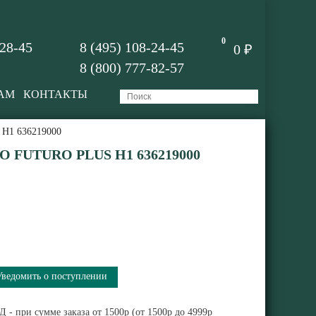
0
-28-45
8 (495) 108-24-45
0 ₽
8 (800) 777-82-57
АМ
КОНТАКТЫ
s H1 636219000
 FUTURO PLUS H1 636219000
Уведомить о поступлении
 - при сумме заказа от 1500р (от 1500р до 4999р