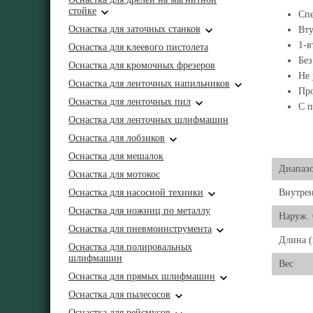
стойке
Спе
Оснастка для заточных станков
Вту
1-в
Оснастка для клеевого пистолета
Без
Оснастка для кромочных фрезеров
Не
Оснастка для ленточных напильников
Про
Оснастка для ленточных пил
С п
Оснастка для ленточных шлифмашин
Оснастка для лобзиков
Оснастка для мешалок
Диапаз
Оснастка для мотокос
Оснастка для насосной техники
Внутрен
Оснастка для ножниц по металлу
Наруж.
Оснастка для пневмоинструмента
Длина (
Оснастка для полировальных
шлифмашин
Вес
Оснастка для прямых шлифмашин
Оснастка для пылесосов
Оснастка для рейсмусов