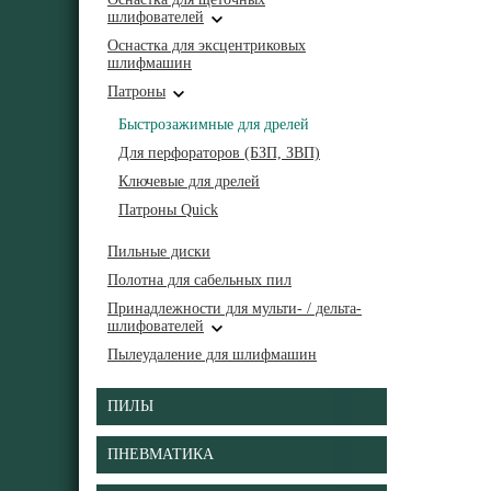
шлифователей
Оснастка для эксцентриковых
шлифмашин
Патроны
Быстрозажимные для дрелей
Для перфораторов (БЗП, ЗВП)
Ключевые для дрелей
Патроны Quick
Пильные диски
Полотна для сабельных пил
Принадлежности для мульти- / дельта-
шлифователей
Пылеудаление для шлифмашин
ПИЛЫ
ПНЕВМАТИКА