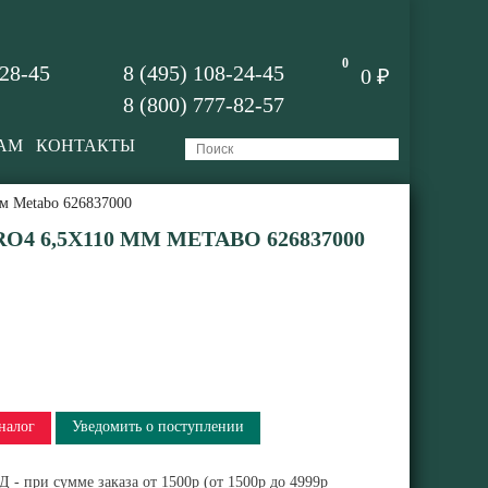
0
-28-45
8 (495) 108-24-45
0 ₽
8 (800) 777-82-57
АМ
КОНТАКТЫ
м Metabo 626837000
RO4 6,5Х110 ММ METABO 626837000
налог
Уведомить о поступлении
 - при сумме заказа от 1500р (от 1500р до 4999р