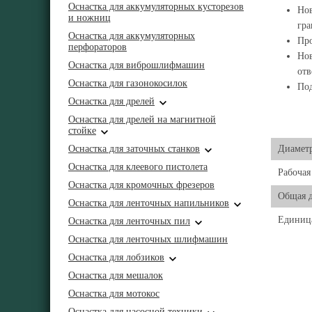
Оснастка для аккумуляторных кусторезов
Нов
и ножниц
гра
Оснастка для аккумуляторных
Про
перфораторов
Нов
Оснастка для виброшлифмашин
отв
Оснастка для газонокосилок
Под
Оснастка для дрелей
Оснастка для дрелей на магнитной
стойке
Оснастка для заточных станков
Диамет
Оснастка для клеевого пистолета
Рабочая
Оснастка для кромочных фрезеров
Общая 
Оснастка для ленточных напильников
Единиц
Оснастка для ленточных пил
Оснастка для ленточных шлифмашин
Оснастка для лобзиков
Оснастка для мешалок
Оснастка для мотокос
Оснастка для насосной техники