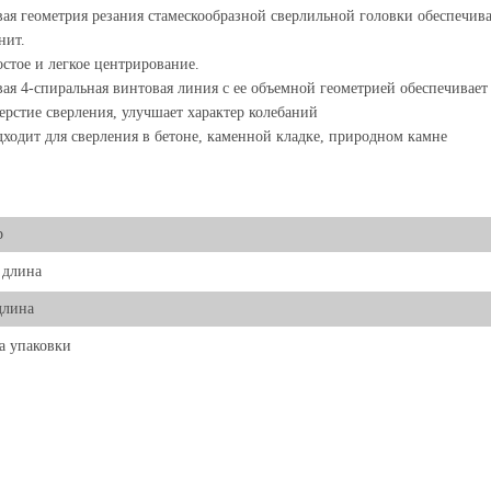
ая геометрия резания стамескообразной сверлильной головки обеспечив
нит.
стое и легкое центрирование.
ая 4-спиральная винтовая линия с ее объемной геометрией обеспечивае
ерстие сверления, улучшает характер колебаний
ходит для сверления в бетоне, каменной кладке, природном камне
р
 длина
длина
а упаковки