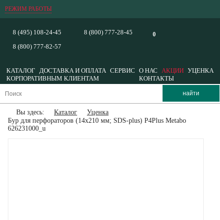
РЕЖИМ РАБОТЫ
8 (495) 108-24-45
8 (800) 777-28-45
0
8 (800) 777-82-57
КАТАЛОГ
ДОСТАВКА И ОПЛАТА
СЕРВИС
О НАС
АКЦИИ
УЦЕНКА
КОРПОРАТИВНЫМ КЛИЕНТАМ
КОНТАКТЫ
Вы здесь:
Каталог
Уценка
Бур для перфораторов (14х210 мм; SDS-plus) P4Plus Metabo
626231000_u