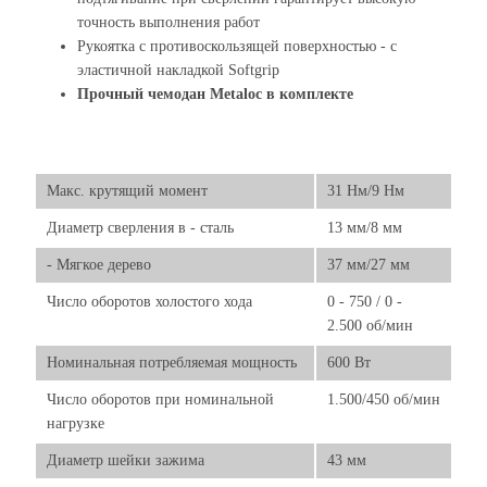
точность выполнения работ
Рукоятка с противоскользящей поверхностью - с
эластичной накладкой Softgrip
Прочный чемодан Metaloc в комплекте
Макс. крутящий момент
31 Нм/9 Нм
Диаметр сверления в - сталь
13 мм/8 мм
- Мягкое дерево
37 мм/27 мм
Число оборотов холостого хода
0 - 750 / 0 -
2.500 об/мин
Номинальная потребляемая мощность
600 Вт
Число оборотов при номинальной
1.500/450 об/мин
нагрузке
Диаметр шейки зажима
43 мм