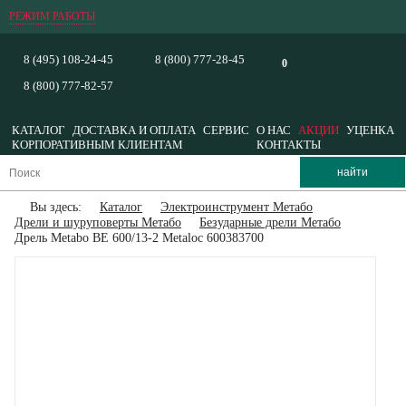
РЕЖИМ РАБОТЫ
8 (495) 108-24-45
8 (800) 777-28-45
0
8 (800) 777-82-57
КАТАЛОГ
ДОСТАВКА И ОПЛАТА
СЕРВИС
О НАС
АКЦИИ
УЦЕНКА
КОРПОРАТИВНЫМ КЛИЕНТАМ
КОНТАКТЫ
Вы здесь:
Каталог
Электроинструмент Метабо
Дрели и шуруповерты Метабо
Безударные дрели Метабо
Дрель Metabo BE 600/13-2 Metaloc 600383700