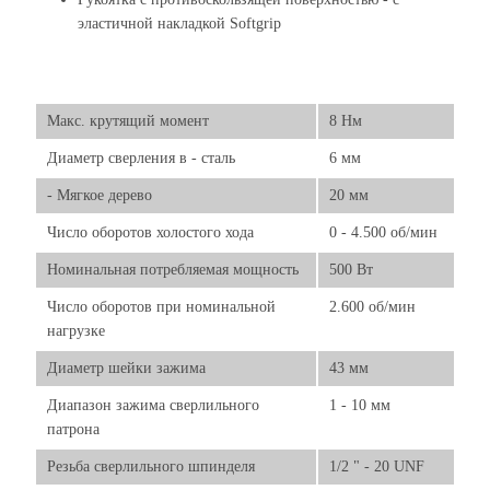
эластичной накладкой Softgrip
Макс. крутящий момент
8 Нм
Диаметр сверления в - сталь
6 мм
- Мягкое дерево
20 мм
Число оборотов холостого хода
0 - 4.500 об/мин
Номинальная потребляемая мощность
500 Вт
Число оборотов при номинальной
2.600 об/мин
нагрузке
Диаметр шейки зажима
43 мм
Диапазон зажима сверлильного
1 - 10 мм
патрона
Резьба сверлильного шпинделя
1/2 " - 20 UNF