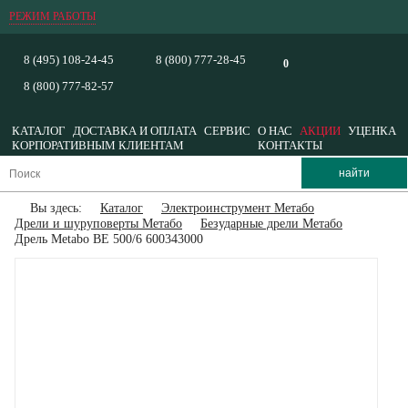
РЕЖИМ РАБОТЫ
8 (495) 108-24-45
8 (800) 777-28-45
0
8 (800) 777-82-57
КАТАЛОГ
ДОСТАВКА И ОПЛАТА
СЕРВИС
О НАС
АКЦИИ
УЦЕНКА
КОРПОРАТИВНЫМ КЛИЕНТАМ
КОНТАКТЫ
Вы здесь:
Каталог
Электроинструмент Метабо
Дрели и шуруповерты Метабо
Безударные дрели Метабо
Дрель Metabo BE 500/6 600343000