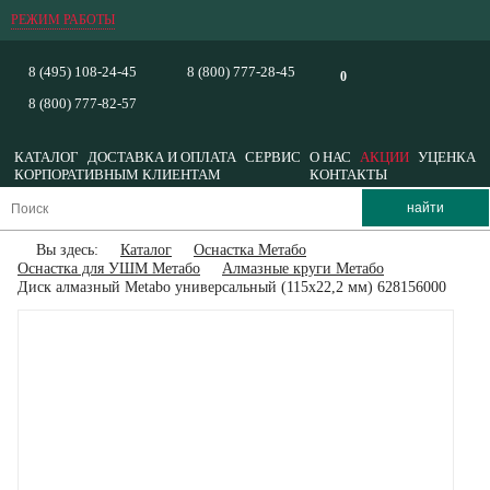
РЕЖИМ РАБОТЫ
8 (495) 108-24-45
8 (800) 777-28-45
0
8 (800) 777-82-57
КАТАЛОГ
ДОСТАВКА И ОПЛАТА
СЕРВИС
О НАС
АКЦИИ
УЦЕНКА
КОРПОРАТИВНЫМ КЛИЕНТАМ
КОНТАКТЫ
Вы здесь:
Каталог
Оснастка Метабо
Оснастка для УШМ Метабо
Алмазные круги Метабо
Диск алмазный Metabo универсальный (115х22,2 мм) 628156000