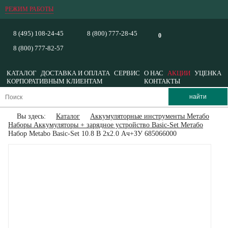
РЕЖИМ РАБОТЫ
8 (495) 108-24-45
8 (800) 777-28-45
0
8 (800) 777-82-57
КАТАЛОГ
ДОСТАВКА И ОПЛАТА
СЕРВИС
О НАС
АКЦИИ
УЦЕНКА
КОРПОРАТИВНЫМ КЛИЕНТАМ
КОНТАКТЫ
Вы здесь:
Каталог
Аккумуляторные инструменты Метабо
Наборы Аккумуляторы + зарядное устройство Basic-Set Метабо
Набор Metabo Basic-Set 10.8 В 2x2.0 Ач+ЗУ 685066000