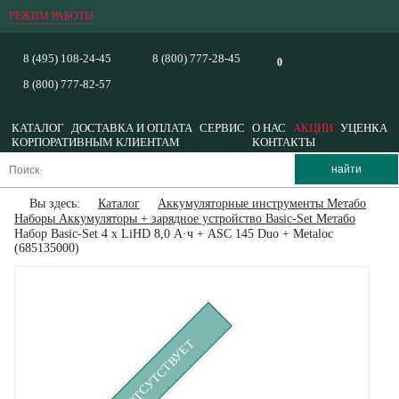
РЕЖИМ РАБОТЫ
8 (495) 108-24-45
8 (800) 777-28-45
0
8 (800) 777-82-57
КАТАЛОГ
ДОСТАВКА И ОПЛАТА
СЕРВИС
О НАС
АКЦИИ
УЦЕНКА
КОРПОРАТИВНЫМ КЛИЕНТАМ
КОНТАКТЫ
Вы здесь:
Каталог
Аккумуляторные инструменты Метабо
Наборы Аккумуляторы + зарядное устройство Basic-Set Метабо
Набор Basic-Set 4 x LiHD 8,0 А·ч + ASC 145 Duo + Metaloc
(685135000)
ВРЕМЕННО ОТСУТСТВУЕТ