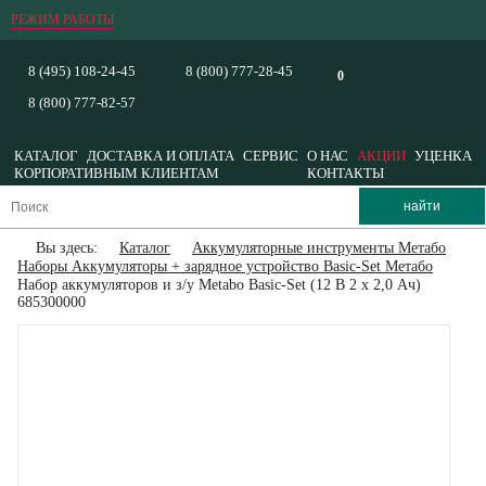
РЕЖИМ РАБОТЫ
8 (495) 108-24-45
8 (800) 777-28-45
0
8 (800) 777-82-57
КАТАЛОГ
ДОСТАВКА И ОПЛАТА
СЕРВИС
О НАС
АКЦИИ
УЦЕНКА
КОРПОРАТИВНЫМ КЛИЕНТАМ
КОНТАКТЫ
Вы здесь:
Каталог
Аккумуляторные инструменты Метабо
Наборы Аккумуляторы + зарядное устройство Basic-Set Метабо
Набор аккумуляторов и з/у Metabo Basic-Set (12 В 2 x 2,0 Ач)
685300000