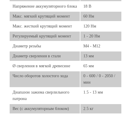
Напряжение аккумуляторного блока
18 В
Макс. мягкий крутящий момент
60 Нм
Макс. жесткий крутящий момент
120 Нм
Регулируемый крутящий момент
1 - 20 Нм
Диаметр резьбы
M4 - M12
Диаметр сверления в стали
13 мм
Ø сверления в мягкой древесине
65 мм
Число оборотов холостого хода
0 - 600 / 0 - 2050 /
мин
Диапазон зажима сверлильного
1.5 - 13 мм
патрона
Вес (с аккумуляторным блоком)
2.5 кг