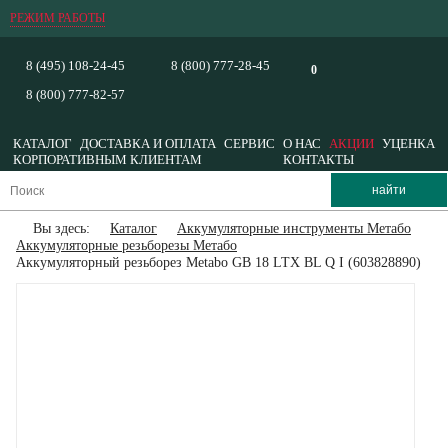
РЕЖИМ РАБОТЫ
8 (495) 108-24-45
8 (800) 777-28-45
0
8 (800) 777-82-57
КАТАЛОГ
ДОСТАВКА И ОПЛАТА
СЕРВИС
О НАС
АКЦИИ
УЦЕНКА
КОРПОРАТИВНЫМ КЛИЕНТАМ
КОНТАКТЫ
Вы здесь:
Каталог
Аккумуляторные инструменты Метабо
Аккумуляторные резьборезы Метабо
Аккумуляторный резьборез Metabo GB 18 LTX BL Q I (603828890)