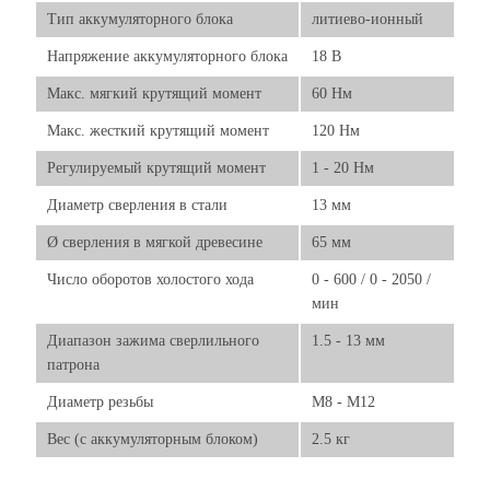
Тип аккумуляторного блока
литиево-ионный
Напряжение аккумуляторного блока
18 В
Макс. мягкий крутящий момент
60 Нм
Макс. жесткий крутящий момент
120 Нм
Регулируемый крутящий момент
1 - 20 Нм
Диаметр сверления в стали
13 мм
Ø сверления в мягкой древесине
65 мм
Число оборотов холостого хода
0 - 600 / 0 - 2050 /
мин
Диапазон зажима сверлильного
1.5 - 13 мм
патрона
Диаметр резьбы
M8 - M12
Вес (с аккумуляторным блоком)
2.5 кг