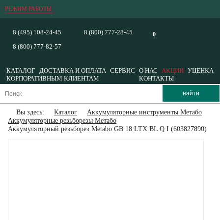
РЕЖИМ РАБОТЫ
8 (495) 108-24-45
8 (800) 777-28-45
0
8 (800) 777-82-57
КАТАЛОГ
ДОСТАВКА И ОПЛАТА
СЕРВИС
О НАС
АКЦИИ
УЦЕНКА
КОРПОРАТИВНЫМ КЛИЕНТАМ
КОНТАКТЫ
Вы здесь:
Каталог
Аккумуляторные инструменты Метабо
Аккумуляторные резьборезы Метабо
Аккумуляторный резьборез Metabo GB 18 LTX BL Q I (603827890)