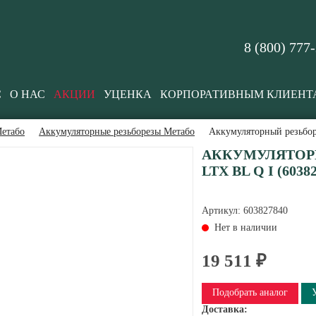
8 (800) 777
С
О НАС
АКЦИИ
УЦЕНКА
КОРПОРАТИВНЫМ КЛИЕНТ
етабо
Аккумуляторные резьборезы Метабо
Аккумуляторный резьбор
АККУМУЛЯТОРН
LTX BL Q I (6038
Артикул:
603827840
Нет в наличии
19 511 ₽
Подобрать аналог
Доставка: