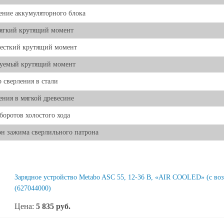
ние аккумуляторного блока
ягкий крутящий момент
есткий крутящий момент
руемый крутящий момент
 сверления в стали
ения в мягкой древесине
боротов холостого хода
н зажима сверлильного патрона
Зарядное устройство Metabo ASC 55, 12-36 В, «AIR COOLED» (с в
(627044000)
Цена:
5 835
руб.