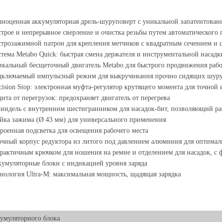
ноценная аккумуляторная дрель-шуруповерт с уникальной запатентован
трое и непрерывное сверление и очистка резьбы путем автоматического
трозажимной патрон для крепления метчиков с квадратным сечением и 
тема Metabo Quick: быстрая смена держателя и инструментальной насадк
кальный бесщеточный двигатель Metabo для быстрого продвижения рабо
ключаемый импульсный режим для выкручивания прочно сидящих шуруп
cision Stop: электронная муфта-регулятор крутящего момента для точной
ита от перегрузок: предохраняет двигатель от перегрева
ндель с внутренним шестигранником для насадок-бит, позволяющий раб
ка зажима (Ø 43 мм) для универсального применения
роенная подсветка для освещения рабочего места
чный корпус редуктора из литого под давлением алюминия для оптималь
рактичным крючком для ношения на ремне и отделением для насадок, с 
умуляторные блоки с индикацией уровня заряда
нология Ultra-M: максимальная мощность, щадящая зарядка
умуляторного блока