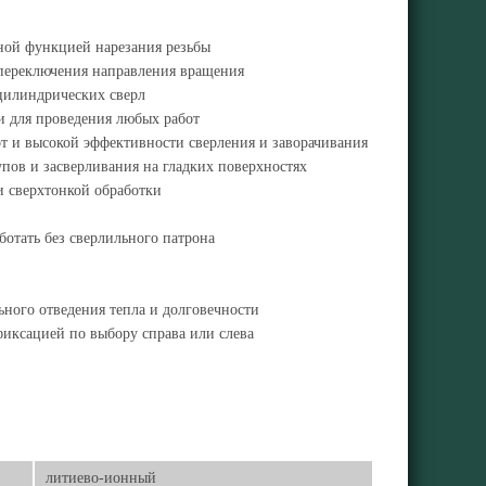
ной функцией нарезания резьбы
 переключения направления вращения
цилиндрических сверл
и для проведения любых работ
т и высокой эффективности сверления и заворачивания
ов и засверливания на гладких поверхностях
 и сверхтонкой обработки
отать без сверлильного патрона
ного отведения тепла и долговечности
фиксацией по выбору справа или слева
литиево-ионный