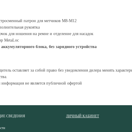
стросменный патрон для метчиков M8-M12
олнительная рукоятка
чок для ношения на ремне и отделение для насадок
фр MetaLoc
 аккумуляторного блока, без зарядного устройства
итель оставляет за собой право без уведомления дилера менять характе
тва.
я информация не является публичной офертой
ИЕ СВЕДЕНИЯ
ЛИЧНЫЙ КАБИНЕТ
сти