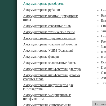
Аккумуляторные резьборезы
Аккумуляторные рубанки
Пол
Быс
Аккумуляторные ручные циркулярные
пилы
Быс
Аккумуляторные сабельные пилы
Сис
Уни
Аккумуляторные технические фены
Под
Аккумуляторные торцовочные пилы
Pre
Аккумуляторные ударные гайковерты
Защ
Аккумуляторные УШМ (болгарки)
Шпи
Аккумуляторные фонари
Шей
Вст
Аккумуляторные холодильные боксы
Про
Аккумуляторные шлифователи для труб
С п
Аккумуляторные шлифователи угловых
Акк
сварных швов
Тех
Аккумуляторные шуруповерты для
гипсокартона
Аккумуляторные эксцентриковые
шлифмашины
Тип акк
Аккумуляторный универсальный