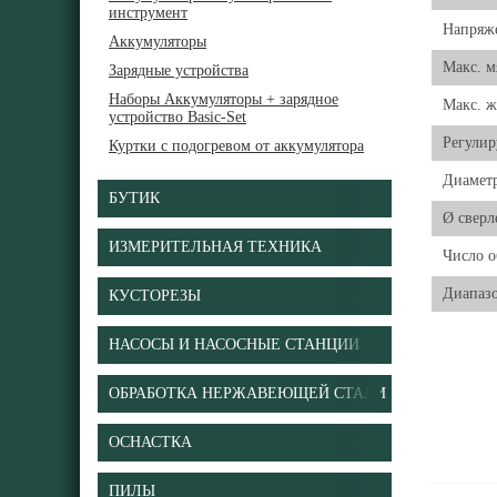
инструмент
Напряже
Аккумуляторы
Макс. м
Зарядные устройства
Наборы Аккумуляторы + зарядное
Макс. ж
устройство Basic-Set
Регули
Куртки с подогревом от аккумулятора
Диаметр
БУТИК
Ø сверл
ИЗМЕРИТЕЛЬНАЯ ТЕХНИКА
Число о
Диапазо
КУСТОРЕЗЫ
НАСОСЫ И НАСОСНЫЕ СТАНЦИИ
ОБРАБОТКА НЕРЖАВЕЮЩЕЙ СТАЛИ
ОСНАСТКА
ПИЛЫ