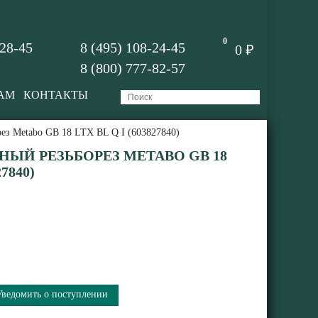
0
-28-45
8 (495) 108-24-45
0 ₽
8 (800) 777-82-57
АМ
КОНТАКТЫ
ез Metabo GB 18 LTX BL Q I (603827840)
ЫЙ РЕЗЬБОРЕЗ METABO GB 18
27840)
Уведомить о поступлении