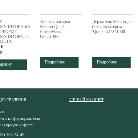
Р
Угловая насадка
Держатель Metabo для
УМУЛЯТОРНЫХ
Metabo Quick
бит с адаптером
В ФОРМЕ
PowerMaxx
'Quick' 627241000
МУЛЯТОРА, 32
627261000
МЕТА,
ABO
 ₽
96000)
₽
Подробнее
Подробнее
орзину
ИЕ СВЕДЕНИЯ
ЛИЧНЫЙ КАБИНЕТ
сти
тика конфиденциальности
вия продажи (оферта)
95) 108-24-45