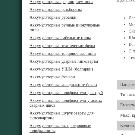
Дрель ак
Аккумуляторные радиоприемники
Аккумуляторные резьборезы
Аккумуляторные рубанки
Лег
Моб
Аккумуляторные ручные циркулярные
пилы
Сис
Аккумуляторные сабельные пилы
Шпи
Вст
Аккумуляторные технические фены
С п
Аккумуляторные торцовочные пилы
Тех
Аккумуляторные ударные гайковерты
Аккумуляторные УШМ (болгарки)
Аккумуляторные фонари
Напряж
Аккумуляторные холодильные боксы
Аккумуляторные шлифователи для труб
Тип акк
Аккумуляторные шлифователи угловых
Емкость
сварных швов
Аккумуляторные шуруповерты для
Макс. 
гипсокартона
Количес
Аккумуляторные эксцентриковые
шлифмашины