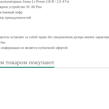
ккумуляторных блока Li-Power (18 В / 2,0 А*ч)
ядное устройство SC 60 Plus
астиковый кофр
бор принадлежностей
итель оставляет за собой право без уведомления дилера менять характе
тва.
я информация не является публичной офертой
им товаром покупают