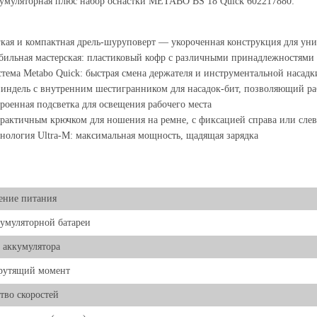
кумуляторная плюс набор оснастки METABO BS 18 Quick 602217880:
кая и компактная дрель-шуруповерт — укороченная конструкция для ун
ильная мастерская: пластиковый кофр с различными принадлежностями д
тема Metabo Quick: быстрая смена держателя и инструментальной насадк
ндель с внутренним шестигранником для насадок-бит, позволяющий раб
роенная подсветка для освещения рабочего места
рактичным крючком для ношения на ремне, с фиксацией справа или слев
нология Ultra-M: максимальная мощность, щадящая зарядка
ение питания
умуляторной батареи
 аккумулятора
крутящий момент
тво скоростей