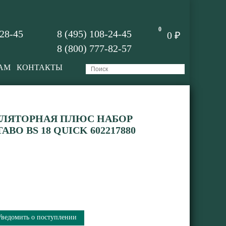
0
-28-45
8 (495) 108-24-45
0 ₽
8 (800) 777-82-57
АМ
КОНТАКТЫ
УЛЯТОРНАЯ ПЛЮС НАБОР
BO BS 18 QUICK 602217880
Уведомить о поступлении