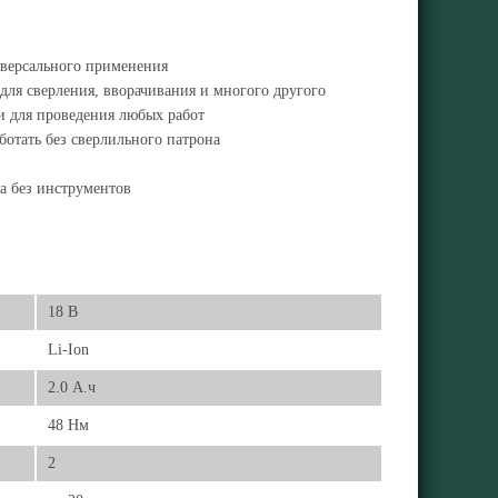
иверсального применения
ля сверления, вворачивания и многого другого
и для проведения любых работ
отать без сверлильного патрона
а без инструментов
18 В
Li-Ion
2.0 А.ч
48 Нм
2