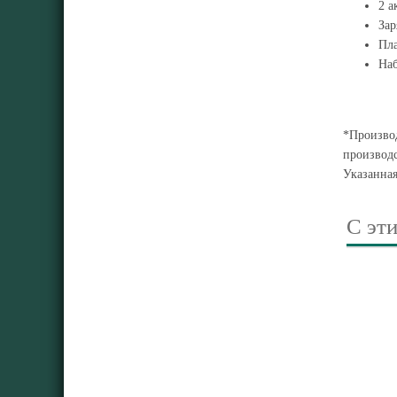
2 а
Зар
Пл
На
*Производ
производс
Указанна
С эт