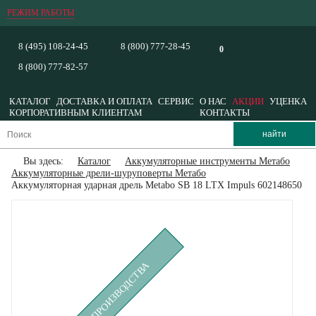
РЕЖИМ РАБОТЫ
8 (495) 108-24-45
8 (800) 777-28-45
0
8 (800) 777-82-57
КАТАЛОГ
ДОСТАВКА И ОПЛАТА
СЕРВИС
О НАС
АКЦИИ
УЦЕНКА
КОРПОРАТИВНЫМ КЛИЕНТАМ
КОНТАКТЫ
Вы здесь:
Каталог
Аккумуляторные инструменты Метабо
Аккумуляторные дрели-шуруповерты Метабо
Аккумуляторная ударная дрель Metabo SB 18 LTX Impuls 602148650
СНЯТ С ПРОИЗВОДСТВА