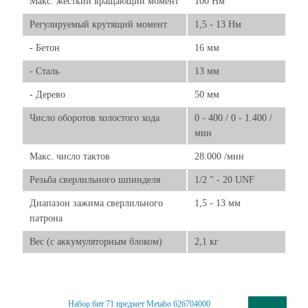
Макс. жесткий вращающий момент
100 Нм
Регулируемый крутящий момент
1,5 - 13 Нм
- Бетон
16 мм
- Сталь
13 мм
- Дерево
50 мм
Число оборотов холостого хода
0 - 400 / 0 - 1.400 /
мин
Макс. число тактов
28.000 /мин
Резьба сверлильного шпинделя
1/2 " - 20 UNF
Диапазон зажима сверлильного
1,5 - 13 мм
патрона
Вес (с аккумуляторным блоком)
2,1 кг
Набор бит 71 предмет Metabo 626704000