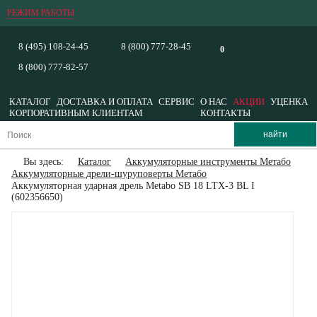
РЕЖИМ РАБОТЫ
8 (495) 108-24-45
8 (800) 777-28-45
0
8 (800) 777-82-57
КАТАЛОГ
ДОСТАВКА И ОПЛАТА
СЕРВИС
О НАС
АКЦИИ
УЦЕНКА
КОРПОРАТИВНЫМ КЛИЕНТАМ
КОНТАКТЫ
Вы здесь:
Каталог
Аккумуляторные инструменты Метабо
Аккумуляторные дрели-шуруповерты Метабо
Аккумуляторная ударная дрель Metabo SB 18 LTX-3 BL I
(602356650)