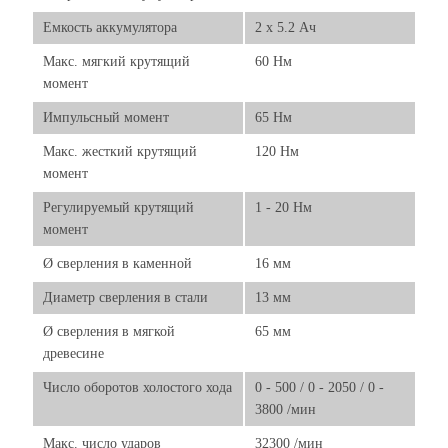
Емкость аккумулятора
2 x 5.2 Ач
Макс. мягкий крутящий
60 Нм
момент
Импульсный момент
65 Нм
Макс. жесткий крутящий
120 Нм
момент
Регулируемый крутящий
1 - 20 Нм
момент
Ø сверления в каменной
16 мм
Диаметр сверления в стали
13 мм
Ø сверления в мягкой
65 мм
древесине
Число оборотов холостого хода
0 - 500 / 0 - 2050 / 0 -
3800 /мин
Макс. число ударов
32300 /мин