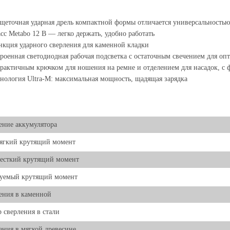
щеточная ударная дрель компактной формы отличается универсальностью
сс Metabo 12 В — легко держать, удобно работать
кция ударного сверления для каменной кладки
роенная светодиодная рабочая подсветка с остаточным свечением для оп
рактичным крючком для ношения на ремне и отделением для насадок, с 
нология Ultra-M: максимальная мощность, щадящая зарядка
ние аккумулятора
ягкий крутящий момент
есткий крутящий момент
руемый крутящий момент
ения в каменной
 сверления в стали
ения в мягкой древесине