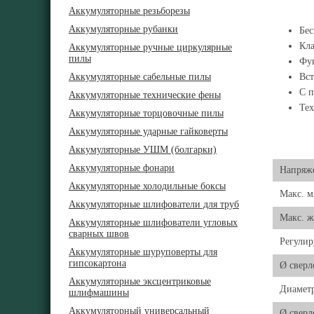
Аккумуляторные резьборезы
Аккумуляторные рубанки
Бес
Кла
Аккумуляторные ручные циркулярные
пилы
Фун
Аккумуляторные сабельные пилы
Вст
С п
Аккумуляторные технические фены
Тех
Аккумуляторные торцовочные пилы
Аккумуляторные ударные гайковерты
Аккумуляторные УШМ (болгарки)
Аккумуляторные фонари
Напряже
Аккумуляторные холодильные боксы
Макс. м
Аккумуляторные шлифователи для труб
Макс. ж
Аккумуляторные шлифователи угловых
сварных швов
Регули
Аккумуляторные шуруповерты для
гипсокартона
Ø сверл
Аккумуляторные эксцентриковые
Диаметр
шлифмашины
Аккумуляторный универсальный
Ø сверл