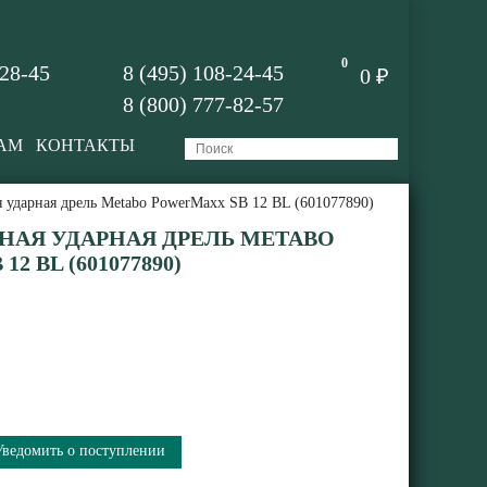
0
-28-45
8 (495) 108-24-45
0 ₽
8 (800) 777-82-57
АМ
КОНТАКТЫ
 ударная дрель Metabo PowerMaxx SB 12 BL (601077890)
АЯ УДАРНАЯ ДРЕЛЬ METABO
2 BL (601077890)
Уведомить о поступлении