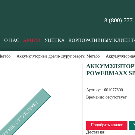
8 (800) 777
С
О НАС
АКЦИИ
УЦЕНКА
КОРПОРАТИВНЫМ КЛИЕНТ
етабо
Аккумуляторные дрели-шуруповерты Метабо
Аккумуляторная
АККУМУЛЯТОРН
POWERMAXX SB 1
Артикул:
601077890
Временно отсутствует
РЕМЕННО ОТСУТСТВУЕТ
Подобрать аналог
Доставка: