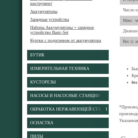
инструмент
Число о
Аккумуляторы
Зарядные устройства
Макс. ч
Наборы Аккумуляторы + зарядное
Диапазо
устройство Basic-Set
Куртки с подогревом от аккумулятора
Вес (с 
БУТИК
ИЗМЕРИТЕЛЬНАЯ ТЕХНИКА
Бы
Крю
КУСТОРЕЗЫ
без
НАСОСЫ И НАСОСНЫЕ СТАНЦИИ
*Производ
ОБРАБОТКА НЕРЖАВЕЮЩЕЙ СТАЛИ
производс
Указанна
ОСНАСТКА
ПИЛЫ