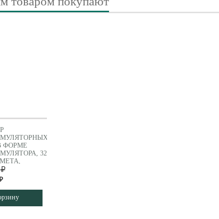
им товаром покупают
Р
УМУЛЯТОРНЫХ
В ФОРМЕ
МУЛЯТОРА, 32
МЕТА,
ABO
 ₽
96000)
₽
орзину