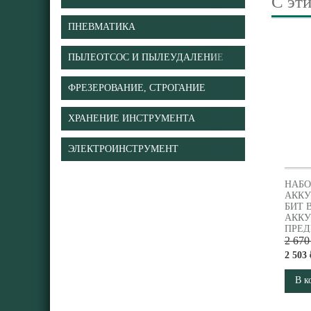
С эт
ПНЕВМАТИКА
ПЫЛЕОТСОС И ПЫЛЕУДАЛЕНИЕ
ФРЕЗЕРОВАНИЕ, СТРОГАНИЕ
ХРАНЕНИЕ ИНСТРУМЕНТА
ЭЛЕКТРОИНСТРУМЕНТ
НАБО
АКК
БИТ 
АККУ
ПРЕД
MET
2 670
(6266
2 503 
В к