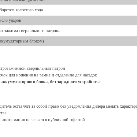
боротов холостого хода
исло ударов
н зажима сверлильного патрона
аккумуляторным блоком)
строзажимной сверлильный патрон
чок для ношения на ремне и отделение для насадок
 аккумуляторного блока, без зарядного устройства
итель оставляет за собой право без уведомления дилера менять характе
тва.
я информация не является публичной офертой