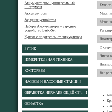
Аккумуляторный универсальный
Емкость
инструмент
Аккумуляторы
Макс. м
Зарядные устройства
Макс. ж
Наборы Аккумуляторы + зарядное
устройство Basic-Set
Регули
Куртки с подогревом от аккумулятора
Диаметр
Ø сверл
БУТИК
Число о
ИЗМЕРИТЕЛЬНАЯ ТЕХНИКА
Диапазо
КУСТОРЕЗЫ
Вес (с 
НАСОСЫ И НАСОСНЫЕ СТАНЦИИ
ОБРАБОТКА НЕРЖАВЕЮЩЕЙ СТАЛИ
Бы
Крю
ОСНАСТКА
2 а
Зар