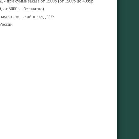
 - при сумме заказа от 1500р (от 1500р до 4999р
, от 5000р - бесплатно)
ква Сормовский проезд 11/7
 России