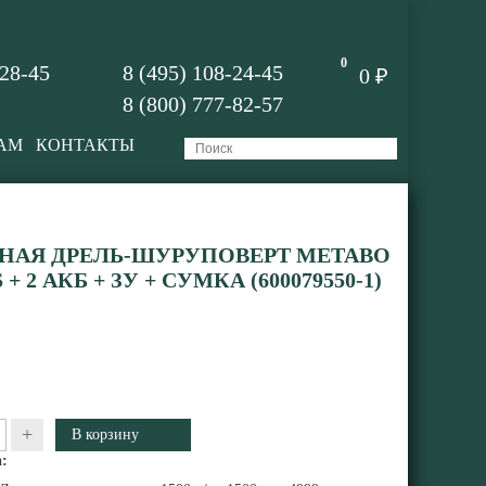
0
-28-45
8 (495) 108-24-45
0 ₽
8 (800) 777-82-57
АМ
КОНТАКТЫ
НАЯ ДРЕЛЬ-ШУРУПОВЕРТ METABO
 2 АКБ + ЗУ + СУМКА (600079550-1)
+
: