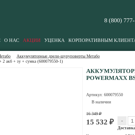
8 (800) 777
С
О НАС
АКЦИИ
УЦЕНКА
КОРПОРАТИВНЫМ КЛИЕНТ
етабо
Аккумуляторные дрели-шуруповерты Метабо
2 акб + зу + сумка (600079550-1)
АККУМУЛЯТОР
POWERMAXX BS +
Артикул:
600079550
В наличии
16 349 ₽
-
15 532 ₽
Доставка