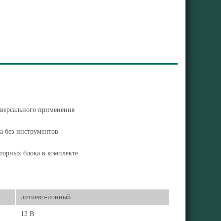
иверсального применения
а без инструментов
торных блока в комплекте
литиево-ионный
12 В