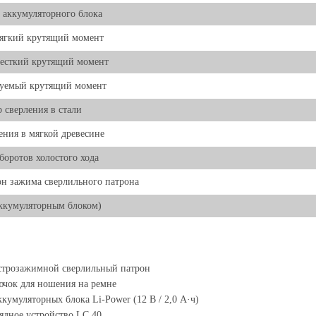
 аккумуляторного блока
ягкий крутящий момент
есткий крутящий момент
руемый крутящий момент
 сверления в стали
ения в мягкой древесине
боротов холостого хода
н зажима сверлильного патрона
аккумуляторным блоком)
строзажимной сверлильный патрон
чок для ношения на ремне
ккумуляторных блока Li-Power (12 В / 2,0 А·ч)
ядное устройство LC 40