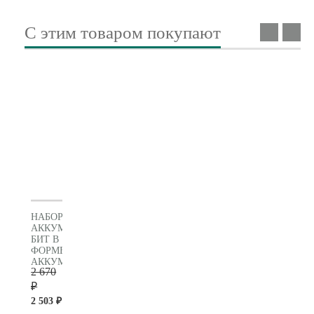
С этим товаром покупают
НАБОР
АККУМУЛЯТОРНЫХ
БИТ В
ФОРМЕ
АККУМУЛЯТОРА,
2 670
32
ПРЕДМЕТА,
₽
METABO
2 503 ₽
(626696000)