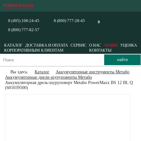
РЕЖИМ РАБОТЫ
8 (495) 108-24-45
8 (800) 777-28-45
0
8 (800) 777-82-57
КАТАЛОГ
ДОСТАВКА И ОПЛАТА
СЕРВИС
О НАС
АКЦИИ
УЦЕНКА
КОРПОРАТИВНЫМ КЛИЕНТАМ
КОНТАКТЫ
Вы здесь:
Каталог
Аккумуляторные инструменты Метабо
Аккумуляторные дрели-шуруповерты Метабо
Аккумуляторная дрель-шуруповерт Metabo PowerMaxx BS 12 BL Q
(601039500)