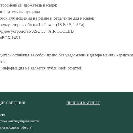
тросменный держатель насадок
олнительная рукоятка
чок для ношения на ремне и отделение для насадок
ккумуляторных блока Li-Power (18 В / 5,2 А*ч)
рядное устройство ASC 55 "AIR COOLED"
taBOX 145 L
итель оставляет за собой право без уведомления дилера менять характе
тва.
я информация не является публичной офертой
ИЕ СВЕДЕНИЯ
ЛИЧНЫЙ КАБИНЕТ
сти
тика конфиденциальности
вия продажи (оферта)