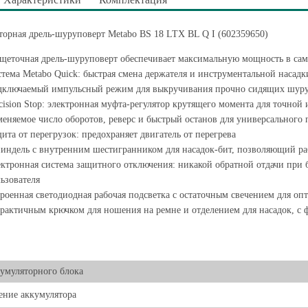
орная дрель-шуруповерт Metabo BS 18 LTX BL Q I (602359650)
щеточная дрель-шуруповерт обеспечивает максимальную мощность в са
тема Metabo Quick: быстрая смена держателя и инструментальной насадк
ключаемый импульсный режим для выкручивания прочно сидящих шуруп
cision Stop: электронная муфта-регулятор крутящего момента для точной
еняемое число оборотов, реверс и быстрый останов для универсального
ита от перегрузок: предохраняет двигатель от перегрева
ндель с внутренним шестигранником для насадок-бит, позволяющий раб
ктронная система защитного отключения: никакой обратной отдачи при 
ьзователя
роенная светодиодная рабочая подсветка с остаточным свечением для оп
рактичным крючком для ношения на ремне и отделением для насадок, с 
умуляторного блока
ние аккумулятора