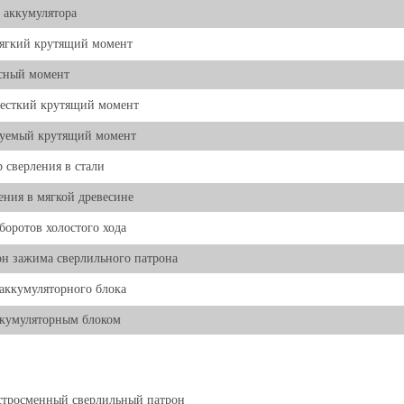
 аккумулятора
ягкий крутящий момент
сный момент
есткий крутящий момент
руемый крутящий момент
 сверления в стали
ения в мягкой древесине
боротов холостого хода
н зажима сверлильного патрона
 аккумуляторного блока
ккумуляторным блоком
стросменный сверлильный патрон