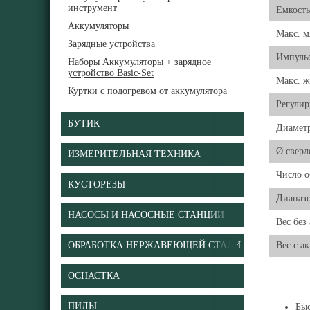
инструмент
Емкость
Аккумуляторы
Макс. м
Зарядные устройства
Импуль
Наборы Аккумуляторы + зарядное
устройство Basic-Set
Макс. ж
Куртки с подогревом от аккумулятора
Регули
БУТИК
Диаметр
Ø сверл
ИЗМЕРИТЕЛЬНАЯ ТЕХНИКА
Число о
КУСТОРЕЗЫ
Диапазо
НАСОСЫ И НАСОСНЫЕ СТАНЦИИ
Вес без
ОБРАБОТКА НЕРЖАВЕЮЩЕЙ СТАЛИ
Вес с а
ОСНАСТКА
ПИЛЫ
Бы