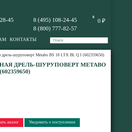
0
-28-45
8 (495) 108-24-45
0 ₽
8 (800) 777-82-57
АМ
КОНТАКТЫ
 дрель-шуруповерт Metabo BS 18 LTX BL Q I (602359650)
НАЯ ДРЕЛЬ-ШУРУПОВЕРТ METABO
(602359650)
ать аналог
Уведомить о поступлении