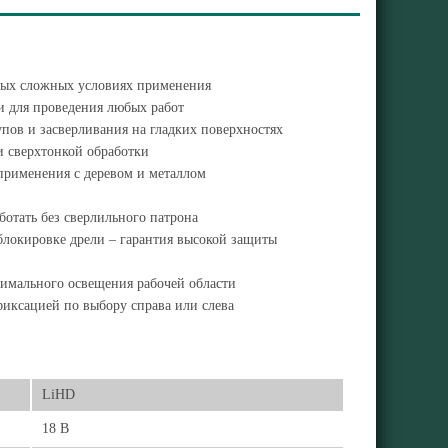
мых сложных условиях применения
и для проведения любых работ
ов и засверливания на гладких поверхностях
 и сверхтонкой обработки
 применения с деревом и металлом
отать без сверлильного патрона
блокировке дрели – гарантия высокой защиты
тимального освещения рабочей области
фиксацией по выбору справа или слева
LiHD
18 В