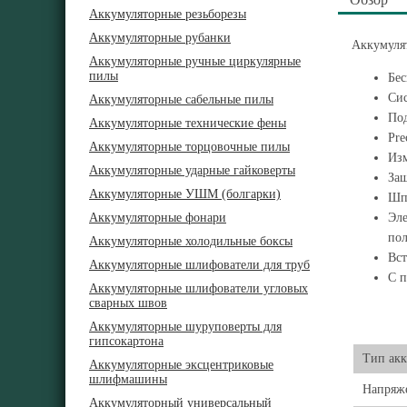
Аккумуляторные резьборезы
Аккумуляторные рубанки
Аккумулят
Аккумуляторные ручные циркулярные
пилы
Бес
Сис
Аккумуляторные сабельные пилы
Под
Аккумуляторные технические фены
Pre
Аккумуляторные торцовочные пилы
Изм
Аккумуляторные ударные гайковерты
Защ
Аккумуляторные УШМ (болгарки)
Шпи
Аккумуляторные фонари
Эле
пол
Аккумуляторные холодильные боксы
Вст
Аккумуляторные шлифователи для труб
С п
Аккумуляторные шлифователи угловых
сварных швов
Аккумуляторные шуруповерты для
гипсокартона
Тип акк
Аккумуляторные эксцентриковые
шлифмашины
Напряже
Аккумуляторный универсальный