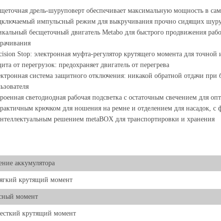
щеточная дрель-шуруповерт обеспечивает максимальную мощность в са
ключаемый импульсный режим для выкручивания прочно сидящих шуруп
кальный бесщеточный двигатель Metabo для быстрого продвижения рабо
рачивания
cision Stop: электронная муфта-регулятор крутящего момента для точной
ита от перегрузок: предохраняет двигатель от перегрева
ктронная система защитного отключения: никакой обратной отдачи при 
ьзователя
роенная светодиодная рабочая подсветка с остаточным свечением для оп
рактичным крючком для ношения на ремне и отделением для насадок, с 
нтеллектуальным решением metaBOX для транспортировки и хранения
ние аккумулятора
ягкий крутящий момент
сный момент
есткий крутящий момент