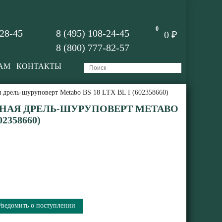
0
-28-45
8 (495) 108-24-45
0 ₽
8 (800) 777-82-57
АМ
КОНТАКТЫ
 дрель-шуруповерт Metabo BS 18 LTX BL I (602358660)
НАЯ ДРЕЛЬ-ШУРУПОВЕРТ METABO
02358660)
Уведомить о поступлении