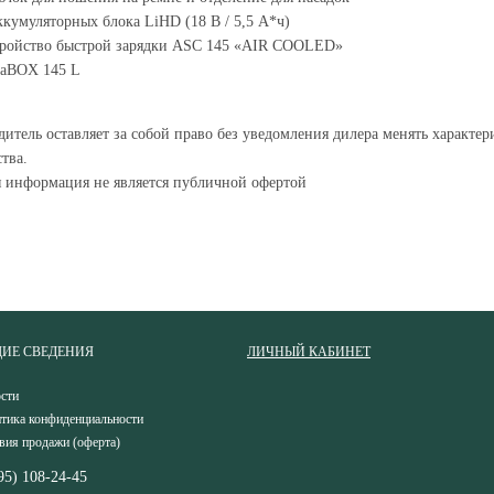
ккумуляторных блока LiHD (18 В / 5,5 А*ч)
тройство быстрой зарядки ASC 145 «AIR COOLED»
taBOX 145 L
итель оставляет за собой право без уведомления дилера менять характе
тва.
я информация не является публичной офертой
ИЕ СВЕДЕНИЯ
ЛИЧНЫЙ КАБИНЕТ
сти
тика конфиденциальности
вия продажи (оферта)
95) 108-24-45