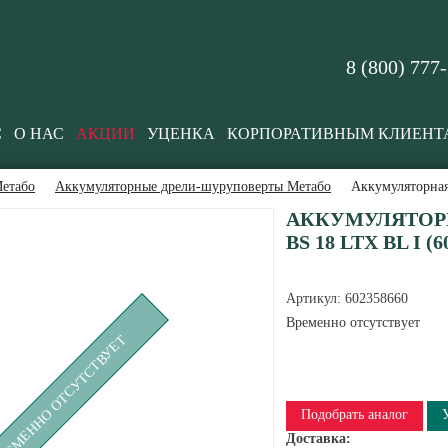
8 (800) 777
С
О НАС
АКЦИИ
УЦЕНКА
КОРПОРАТИВНЫМ КЛИЕНТ
етабо
Аккумуляторные дрели-шуруповерты Метабо
Аккумуляторная
АККУМУЛЯТОР
BS 18 LTX BL I (6
Артикул:
602358660
Временно отсутствует
РЕМЕННО ОТСУТСТВУЕТ
Подобрать аналог
Доставка: