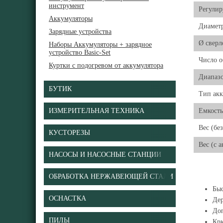
инструмент
Регули
Аккумуляторы
Диаметр
Зарядные устройства
Ø сверл
Наборы Аккумуляторы + зарядное
устройство Basic-Set
Число о
Куртки с подогревом от аккумулятора
Диапазо
БУТИК
Тип акк
ИЗМЕРИТЕЛЬНАЯ ТЕХНИКА
Емкость
Вес (бе
КУСТОРЕЗЫ
Вес (с 
НАСОСЫ И НАСОСНЫЕ СТАНЦИИ
ОБРАБОТКА НЕРЖАВЕЮЩЕЙ СТАЛИ
Бы
ОСНАСТКА
Дер
Доп
ПИЛЫ
Крю