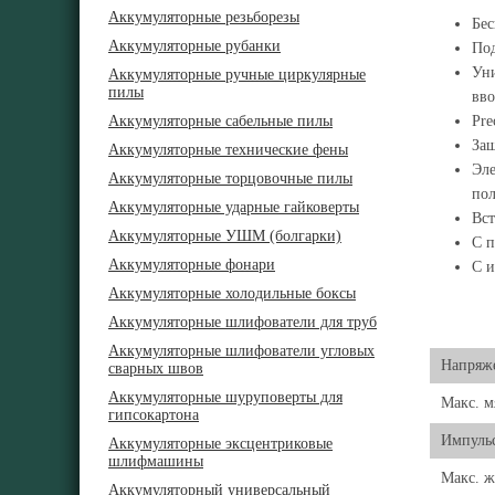
Аккумуляторные резьборезы
Бес
Аккумуляторные рубанки
Под
Уни
Аккумуляторные ручные циркулярные
пилы
вво
Аккумуляторные сабельные пилы
Pre
Защ
Аккумуляторные технические фены
Эле
Аккумуляторные торцовочные пилы
пол
Аккумуляторные ударные гайковерты
Вст
Аккумуляторные УШМ (болгарки)
С п
Аккумуляторные фонари
С и
Аккумуляторные холодильные боксы
Аккумуляторные шлифователи для труб
Аккумуляторные шлифователи угловых
Напряже
сварных швов
Аккумуляторные шуруповерты для
Макс. м
гипсокартона
Импуль
Аккумуляторные эксцентриковые
шлифмашины
Макс. ж
Аккумуляторный универсальный