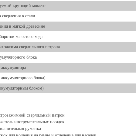
руемый крутящий момент
 сверления в стали
ения в мягкой древесине
боротов холостого хода
н зажима сверлильного патрона
умуляторного блока
 аккумулятора
з аккумуляторного блока)
аккумуляторным блоком)
строзажимной сверлильный патрон
жатель инструментальных насадок
олнительная рукоятка
чок для ношения на ремне и отделение для насадок