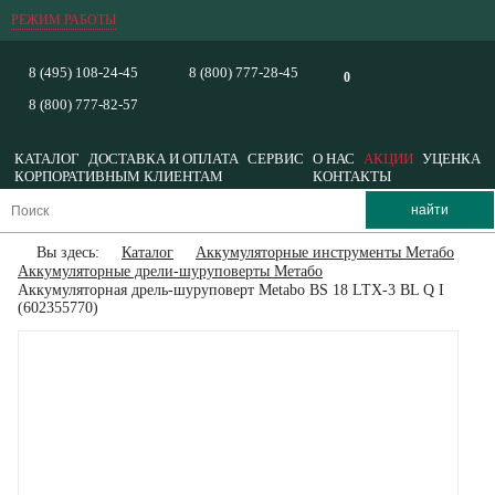
РЕЖИМ РАБОТЫ
8 (495) 108-24-45
8 (800) 777-28-45
0
8 (800) 777-82-57
КАТАЛОГ
ДОСТАВКА И ОПЛАТА
СЕРВИС
О НАС
АКЦИИ
УЦЕНКА
КОРПОРАТИВНЫМ КЛИЕНТАМ
КОНТАКТЫ
Вы здесь:
Каталог
Аккумуляторные инструменты Метабо
Аккумуляторные дрели-шуруповерты Метабо
Аккумуляторная дрель-шуруповерт Metabo BS 18 LTX-3 BL Q I
(602355770)