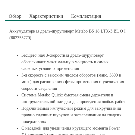
Обзор
Характеристики
Комплектация
Аккумуляторная дрель-шуруповерт Metabo BS 18 LTX-3 BL Q I
(602355770):
Бесщеточная 3-скоростная дрель-шуруповерт
обеспечивает максимальную мощность в самых
сложных условиях применения
3-я скорость с высоким числом оборотов (макс. 3800 в
мин.) для расширения сферы применения и увеличения
скорости сверления
Система Metabo Quick: быстрая смена держателя и
инструментальной насадки для проведения любых работ
Подключаемый импульсный режим для выкручивания
прочно сидящих шурупов и засверливания на гладких
поверхностях
С насадкой для увеличения крутящего момента Power
X3 крутящий момент повышается втрое – для