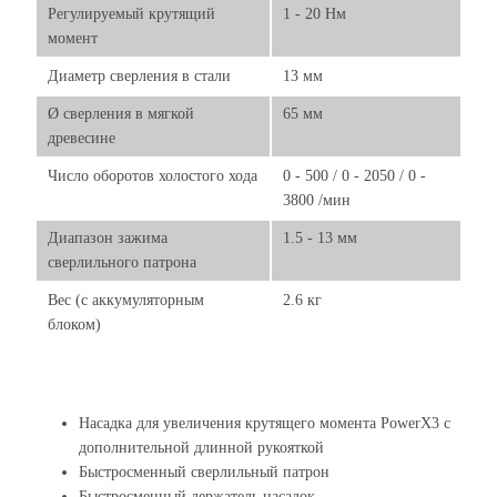
Регулируемый крутящий
1 - 20 Нм
момент
Диаметр сверления в стали
13 мм
Ø сверления в мягкой
65 мм
древесине
Число оборотов холостого хода
0 - 500 / 0 - 2050 / 0 -
3800 /мин
Диапазон зажима
1.5 - 13 мм
сверлильного патрона
Вес (с аккумуляторным
2.6 кг
блоком)
Насадка для увеличения крутящего момента PowerX3 с
дополнительной длинной рукояткой
Быстросменный сверлильный патрон
Быстросменный держатель насадок