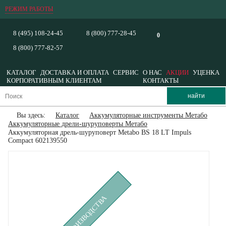
РЕЖИМ РАБОТЫ
8 (495) 108-24-45
8 (800) 777-28-45
0
8 (800) 777-82-57
КАТАЛОГ
ДОСТАВКА И ОПЛАТА
СЕРВИС
О НАС
АКЦИИ
УЦЕНКА
КОРПОРАТИВНЫМ КЛИЕНТАМ
КОНТАКТЫ
Вы здесь:
Каталог
Аккумуляторные инструменты Метабо
Аккумуляторные дрели-шуруповерты Метабо
Аккумуляторная дрель-шуруповерт Metabo BS 18 LT Impuls
Compact 602139550
СНЯТ С ПРОИЗВОДСТВА