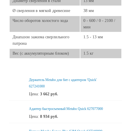
Диаметр сверления в стали
13 мм
Ø сверления в мягкой древесине
38 мм
Число оборотов холостого хода
0 - 600 / 0 - 2100 /
мин
Диапазон зажима сверлильного
1.5 - 13 мм
патрона
Вес (с аккумуляторным блоком)
1.5 кг
Держатель Metabo для бит с адаптером 'Quick'
627241000
Цена:
3 662
руб.
Адаптер быстросъемный Metabo Quick 627077000
Цена:
8 934
руб.