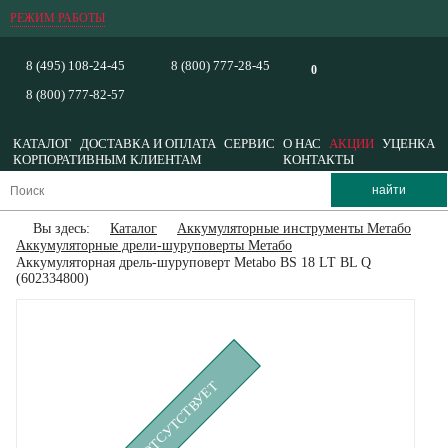
РЕЖИМ РАБОТЫ
8 (495) 108-24-45
8 (800) 777-28-45
0
8 (800) 777-82-57
КАТАЛОГ
ДОСТАВКА И ОПЛАТА
СЕРВИС
О НАС
АКЦИИ
УЦЕНКА
КОРПОРАТИВНЫМ КЛИЕНТАМ
КОНТАКТЫ
Вы здесь:
Каталог
Аккумуляторные инструменты Метабо
Аккумуляторные дрели-шуруповерты Метабо
Аккумуляторная дрель-шуруповерт Metabo BS 18 LT BL Q
(602334800)
ВРЕМЕННО ОТСУТСТВУЕТ