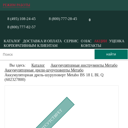
РЕЖИМ РАБОТЫ
8 (495) 108-24-45
8 (800) 777-28-45
0
8 (800) 777-82-57
КАТАЛОГ
ДОСТАВКА И ОПЛАТА
СЕРВИС
О НАС
АКЦИИ
УЦЕНКА
КОРПОРАТИВНЫМ КЛИЕНТАМ
КОНТАКТЫ
Вы здесь:
Каталог
Аккумуляторные инструменты Метабо
Аккумуляторные дрели-шуруповерты Метабо
Аккумуляторная дрель-шуруповерт Metabo BS 18 L BL Q
(602327800)
ВРЕМЕННО ОТСУТСТВУЕТ