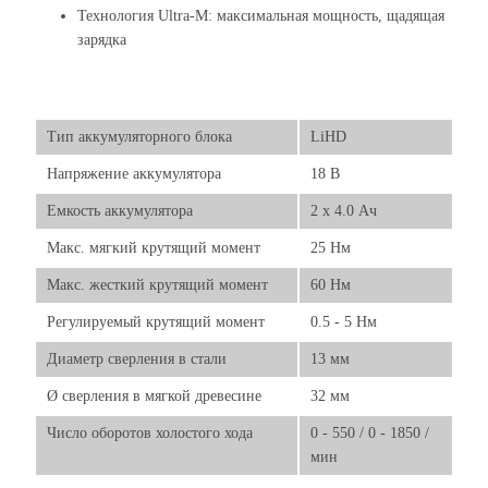
Технология Ultra-M: максимальная мощность, щадящая
зарядка
Тип аккумуляторного блока
LiHD
Напряжение аккумулятора
18 В
Емкость аккумулятора
2 x 4.0 Ач
Макс. мягкий крутящий момент
25 Нм
Макс. жесткий крутящий момент
60 Нм
Регулируемый крутящий момент
0.5 - 5 Нм
Диаметр сверления в стали
13 мм
Ø сверления в мягкой древесине
32 мм
Число оборотов холостого хода
0 - 550 / 0 - 1850 /
мин