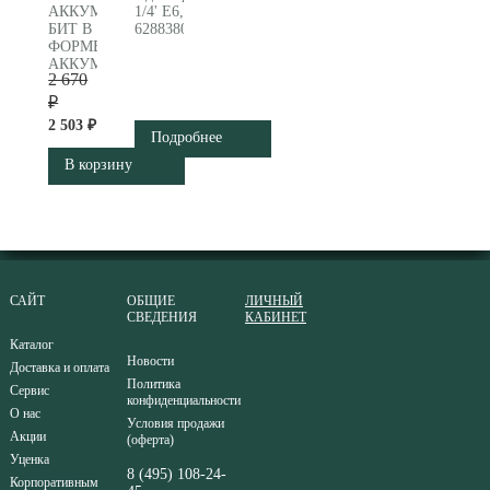
АККУМУЛЯТОРНЫХ
1/4' E6,3 на 1/2' 72 мм
БИТ В
628838000
ФОРМЕ
АККУМУЛЯТОРА,
2 670
32
ПРЕДМЕТА,
₽
METABO
2 503 ₽
(626696000)
Подробнее
В корзину
САЙТ
ОБЩИЕ
ЛИЧНЫЙ
СВЕДЕНИЯ
КАБИНЕТ
Каталог
Новости
Доставка и оплата
Политика
Сервис
конфиденциальности
О нас
Условия продажи
Акции
(оферта)
Уценка
8 (495) 108-24-
Корпоративным