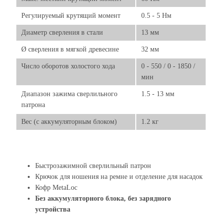
Регулируемый крутящий момент
0.5 - 5 Нм
Диаметр сверления в стали
13 мм
Ø сверления в мягкой древесине
32 мм
Число оборотов холостого хода
0 - 550 / 0 - 1850 /
мин
Диапазон зажима сверлильного
1.5 - 13 мм
патрона
Вес (с аккумуляторным блоком)
1.2 кг
Быстрозажимной сверлильный патрон
Крючок для ношения на ремне и отделение для насадок
Кофр MetaLoc
Без аккумуляторного блока, без зарядного
устройства