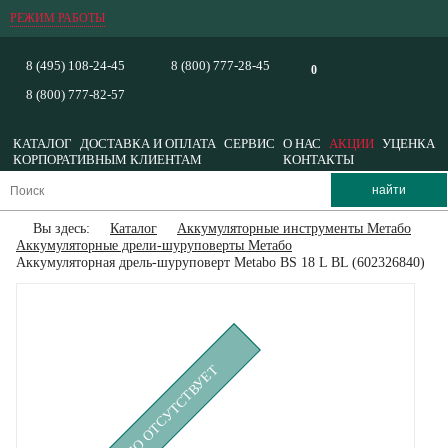
РЕЖИМ РАБОТЫ
8 (495) 108-24-45
8 (800) 777-28-45
0
8 (800) 777-82-57
КАТАЛОГ
ДОСТАВКА И ОПЛАТА
СЕРВИС
О НАС
АКЦИИ
УЦЕНКА
КОРПОРАТИВНЫМ КЛИЕНТАМ
КОНТАКТЫ
Вы здесь:
Каталог
Аккумуляторные инструменты Метабо
Аккумуляторные дрели-шуруповерты Метабо
Аккумуляторная дрель-шуруповерт Metabo BS 18 L BL (602326840)
ВРЕМЕННО ОТСУТСТВУЕТ